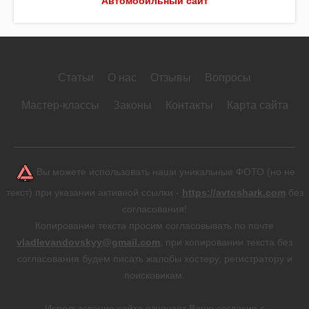
Автомобильный сайт
Статьи
О нас
Отзывы
Вопросы
Мастер-классы
Законы
Контакты
Карта сайта
Вы можете использовать наши уникальные ФОТО (но не
текст) при указании активной ссылки -
https://avtoshark.com
без
согласования!
Копирование текста просим согласовывать по почте
vladlevandovskyy@gmail.com
, при копировании текста без
согласования будем писать жалобы хостеру, регистратору и
поисковикам.
Использование сайта означает Ваше согласие с