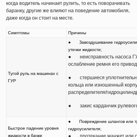
когда водитель начинает рулить, то есть поворачивать
баранку, другие же влияют на поведение автомобиля,
даже когда он стоит на месте.
Симптомы
Причины
● Завоздушивание гидроусилит
утечки жидкости;
● неисправность насоса Г
ослабление ремня его привод
Тугой руль на машинах с
● стершиеся уплотнитель
ГУР
кольца или изношенный корп
распределителя/гидроцилинд
● закис карданчик рулевого
● Повреждение шлангов или т
Быстрое падение уровня
гидроусилителя;
жидкости в бачке
● протекание манжет или с