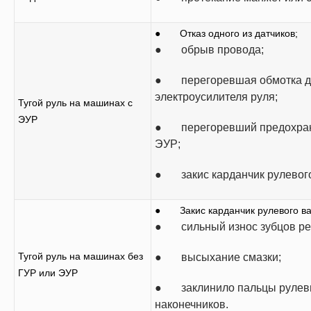
● Отказ одного из датчиков;
● обрыв провода;
● перегоревшая обмотка д
электроусилителя руля;
Тугой руль на машинах с
ЭУР
● перегоревший предохра
ЭУР;
● закис карданчик рулевого
● Закис карданчик рулевого ва
● сильный износ зубцов ре
Тугой руль на машинах без
● высыхание смазки;
ГУР или ЭУР
● заклинило пальцы рулев
наконечников.