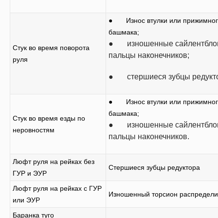
● Износ втулки или прижимног
башмака;
● изношенные сайлентблок
Стук во время поворота
пальцы наконечников;
руля
● стершиеся зубцы редукто
● Износ втулки или прижимног
башмака;
Стук во время езды по
● изношенные сайлентблок
неровностям
пальцы наконечников.
Люфт руля на рейках без
Стершиеся зубцы редуктора
ГУР и ЭУР
Люфт руля на рейках с ГУР
Изношенный торсион распредели
или ЭУР
Баранка туго