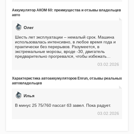
избавляющее от головной боли, связанной с АКБ.
Подтверждаю
Аккумулятор АКОМ 60: преимущества и отзывы владельцев
авто
Олег
Шесть лет эксплуатации – немалый срок. Машина
использовалась интенсивно, в любое время года и
практически без перерывов. Разумеется, в
экстремальные морозы, вроде -30, двигатель
предварительно прогревался, чтобы избежать
проблем. И тем не менее, за весь период
03.02.2026
использования не было ни единой поломки,
связанной с аккумулятором. Прекрасный
аккумулятор! Недавно установил новый АКОМ +
Характеристика автоаккумуляторов Enrun, отзывы реальных
EFB 75. Судя по характеристикам, он даже
автовладельцев
превосходит предыдущую модель.
Илья
В минус 25 75/760 пассат б3 завел. Пока радует.
03.02.2026