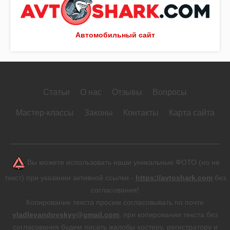
Автомобильный сайт
Статьи
О нас
Отзывы
Вопросы
Мастер-классы
Законы
Контакты
Карта сайта
Вы можете использовать наши уникальные ФОТО (но не
текст) при указании активной ссылки -
https://avtoshark.com
без
согласования!
Копирование текста просим согласовывать по почте
vladlevandovskyy@gmail.com
, при копировании текста без
согласования будем писать жалобы хостеру, регистратору и