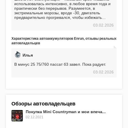
использовалась интенсивно, в любое время года и
практически без перерывов. Разумеется, в
экстремальные морозы, вроде -30, двигатель
предварительно прогревался, чтобы избежать
проблем. И тем не менее, за весь период
03.02.2026
использования не было ни единой поломки,
связанной с аккумулятором. Прекрасный
аккумулятор! Недавно установил новый АКОМ +
Характеристика автоаккумуляторов Enrun, отзывы реальных
EFB 75. Судя по характеристикам, он даже
автовладельцев
превосходит предыдущую модель.
Илья
В минус 25 75/760 пассат б3 завел. Пока радует.
03.02.2026
Обзоры автовладельцев
Покупка Mini Countryman и мои впеча...
02.12.2021