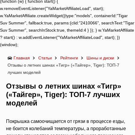
(function (w) { function start() {
w.removeEventListener("YaMarketAffiliateLoad", start);
w.YaMarketAffiliate.createWidget({type:"models", containerId:"Tigar
Suv Summer", fallback:true, params:{clid:"2410066", searchText:"Tigar
Suv Summer", searchInStock:true, themeId:4 } }); } w.YaMarketAffiliate
? start() : w.addEventListener("YaMarketAffiliateLoad", start); })
(window);
Главная
Статьи
Рейтинги
Шины и диски
Отзывы о летних шинах «Тигр» («Тайгер», Tiger): ТОП-7
лучших моделей
Отзывы о летних шинах «Тигр»
(«Тайгер», Tiger): ТОП-7 лучших
моделей
Покрышка самоочищается от грязи в процессе езды,
не боится колебаний температуры, а проработанные