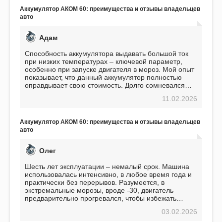
Аккумулятор АКОМ 60: преимущества и отзывы владельцев
авто
Адам
Способность аккумулятора выдавать большой ток
при низких температурах – ключевой параметр,
особенно при запуске двигателя в мороз. Мой опыт
показывает, что данный аккумулятор полностью
оправдывает свою стоимость. Долго сомневался
перед приобретением, но в итоге ни разу не
11.02.2026
пожалел. Считаю, что это отличное вложение,
избавляющее от головной боли, связанной с АКБ.
Подтверждаю
Аккумулятор АКОМ 60: преимущества и отзывы владельцев
авто
Олег
Шесть лет эксплуатации – немалый срок. Машина
использовалась интенсивно, в любое время года и
практически без перерывов. Разумеется, в
экстремальные морозы, вроде -30, двигатель
предварительно прогревался, чтобы избежать
проблем. И тем не менее, за весь период
03.02.2026
использования не было ни единой поломки,
связанной с аккумулятором. Прекрасный