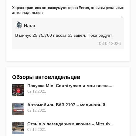
аккумулятор! Недавно установил новый АКОМ +
Характеристика автоаккумуляторов Enrun, отзывы реальных
EFB 75. Судя по характеристикам, он даже
автовладельцев
превосходит предыдущую модель.
Илья
В минус 25 75/760 пассат б3 завел. Пока радует.
03.02.2026
Обзоры автовладельцев
Покупка Mini Countryman и мои впеча...
02.12.2021
Автомобиль ВАЗ 2107 – малиновый
02.12.2021
Отзыв о легендарном японце – Mitsub...
02.12.2021