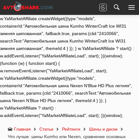
(function (w) { function start() {
w.removeEventListener("YaMarketAffiliateLoad", start);
w.YaMarketAffiliate.createWidget({type:"models",
containerId:"Автомобильная шина Kumho WinterCraft Ice WI31
зимняя шипованная", fallback:true, params:{clid:"2410066",
searchText:"Автомобильная шина Kumho WinterCraft Ice WI31
зимняя шипованная", themeId:4 } }); } w.YaMarketAffiliate ? start() :
w.addEventListener("YaMarketAffiliateLoad", start); })(window);
(function (w) { function start() {
w.removeEventListener("YaMarketAffiliateLoad", start);
w.YaMarketAffiliate.createWidget({type:"models",
containerId:"Автомобильная шина Nexen N'Blue HD Plus летняя",
fallback:true, params:{clid:"2410066", searchText:"Автомобильная
шина Nexen N'Blue HD Plus летняя", themeId:4 } }); }
w.YaMarketAffiliate ? start() :
w.addEventListener("YaMarketAffiliateLoad", start); })(window);
Главная
Статьи
Рейтинги
Шины и диски
Что лучше: шины Kumho или Nexen, сравнение основных