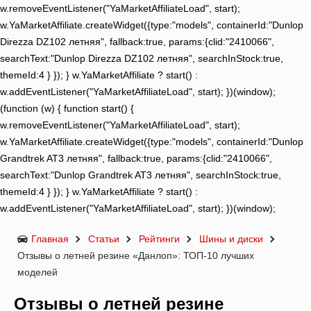
w.removeEventListener("YaMarketAffiliateLoad", start);
w.YaMarketAffiliate.createWidget({type:"models", containerId:"Dunlop
Direzza DZ102 летняя", fallback:true, params:{clid:"2410066",
searchText:"Dunlop Direzza DZ102 летняя", searchInStock:true,
themeId:4 } }); } w.YaMarketAffiliate ? start() :
w.addEventListener("YaMarketAffiliateLoad", start); })(window);
(function (w) { function start() {
w.removeEventListener("YaMarketAffiliateLoad", start);
w.YaMarketAffiliate.createWidget({type:"models", containerId:"Dunlop
Grandtrek AT3 летняя", fallback:true, params:{clid:"2410066",
searchText:"Dunlop Grandtrek AT3 летняя", searchInStock:true,
themeId:4 } }); } w.YaMarketAffiliate ? start() :
w.addEventListener("YaMarketAffiliateLoad", start); })(window);
Главная
Статьи
Рейтинги
Шины и диски
Отзывы о летней резине «Данлоп»: ТОП-10 лучших
моделей
Отзывы о летней резине