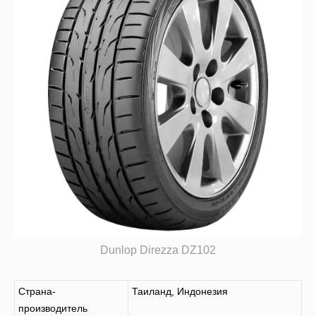
Dunlop Direzza DZ102
Страна-
Таиланд, Индонезия
производитель