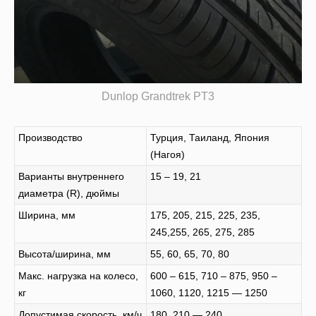
Dunlop Grandtrek PT3
Производство
Турция, Таиланд, Япония
(Нагоя)
Варианты внутреннего
15 – 19, 21
диаметра (R), дюймы
Ширина, мм
175, 205, 215, 225, 235,
245,255, 265, 275, 285
Высота/ширина, мм
55, 60, 65, 70, 80
Макс. нагрузка на колесо,
600 – 615, 710 – 875, 950 –
кг
1060, 1120, 1215 — 1250
Допустимая скорость, км/ч
180, 210 — 240