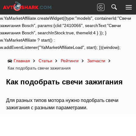
(function (w) { function start() {
w.removeEventListener("YaMarketAffiliateLoad", start);
w.YaMarketAffiliate.createWidget({type:"models", containerId:"Свечи
зажигания Bosch", params:{clid:"2410066", searchText:"Свечи
зажигания Bosch", searchInStock:true, themeId:4 } }); }
w.YaMarketAffiliate ? start() :
w.addEventListener("YaMarketAffiliateLoad", start); })(window);
Главная
Статьи
Рейтинги
Запчасти
Как подобрать свечи зажигания
Как подобрать свечи зажигания
Для разных типов мотора нужно подобрать свечи
зажигания с разными параметрами.