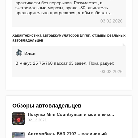
практически без перерывов. Разумеется, в
экстремальные морозы, вроде -30, двигатель
предварительно прогревался, чтобы избежать
проблем. И тем не менее, за весь период
03.02.2026
использования не было ни единой поломки,
связанной с аккумулятором. Прекрасный
аккумулятор! Недавно установил новый АКОМ +
Характеристика автоаккумуляторов Enrun, отзывы реальных
EFB 75. Судя по характеристикам, он даже
автовладельцев
превосходит предыдущую модель.
Илья
В минус 25 75/760 пассат б3 завел. Пока радует.
03.02.2026
Обзоры автовладельцев
Покупка Mini Countryman и мои впеча...
02.12.2021
Автомобиль ВАЗ 2107 – малиновый