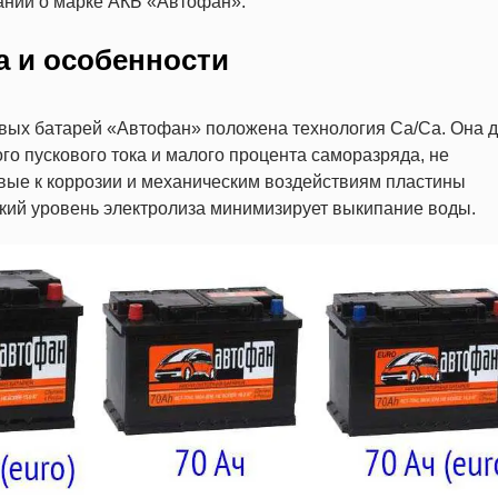
аний о марке АКБ «Автофан».
а и особенности
евых батарей «Автофан» положена технология Ca/Ca. Она д
о пускового тока и малого процента саморазряда, не
вые к коррозии и механическим воздействиям пластины
кий уровень электролиза минимизирует выкипание воды.