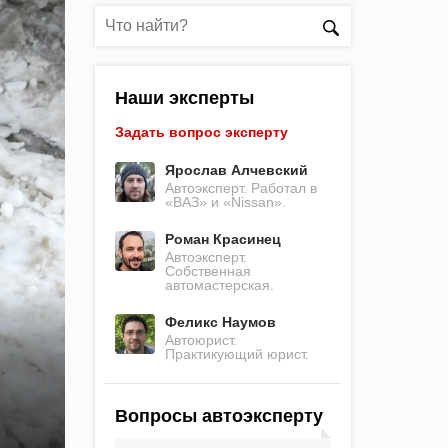
Наши эксперты
Задать вопрос эксперту
Ярослав Алчевский
Автоэксперт. Работал в
«ВАЗ» и «Nissan».
Роман Красинец
Автоэксперт.
Собственная
автомастерская.
Феликс Наумов
Автоюрист.
Практикующий юрист.
Вопросы автоэксперту