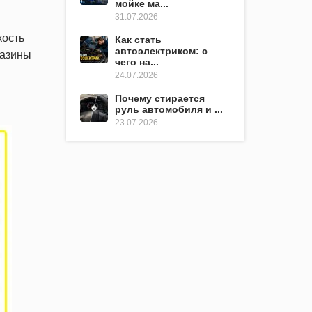
мойке ма...
31.07.2026
кость
Как стать
автоэлектриком: с
газины
чего на...
24.07.2026
Почему стирается
руль автомобиля и ...
23.07.2026