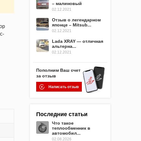
– малиновый
02.12.2021
Отзыв о легендарном
японце – Mitsub...
тор
02.12.2021
с-
Lada XRAY — отличная
альтерна...
02.12.2021
Пополним Ваш счет
за отзыв
Написать отзыв
Последние статьи
Что такое
теплообменник в
автомобил...
02.08.2026