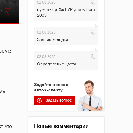
02.08.2025
нужен чертёж ГУР для w bora
0
2003
02.08.2025
Задние колодки
еремся
02.08.2025
Определение цвета
Задайте вопрос
автоэксперту
М»,
Задать вопрос
Новые комментарии
т, что