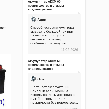
Аккумулятор АКОМ 60:
преимущества и отзывы
владельцев авто
Адам
Способность аккумулятора
ает
выдавать большой ток при
низких температурах –
ключевой параметр,
особенно при запуске
двигателя в мороз. Мой опыт
11.02.2026
показывает, что данный
аккумулятор полностью
оправдывает свою
Аккумулятор АКОМ 60:
стоимость. Долго сомневался
преимущества и отзывы
перед приобретением, но в
владельцев авто
итоге ни разу не пожалел.
Считаю, что это отличное
вложение, избавляющее от
Олег
головной боли, связанной с
АКБ. Подтверждаю
Шесть лет эксплуатации –
немалый срок. Машина
использовалась интенсивно,
в любое время года и
практически без перерывов.
Разумеется, в
03.02.2026