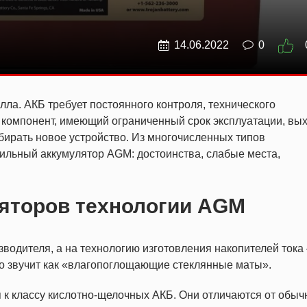
14.06.2022
0
лла. АКБ требует постоянного контроля, технического
 компонент, имеющий ограниченный срок эксплуатации, вы
бирать новое устройство. Из многочисленных типов
ильный аккумулятор AGM: достоинства, слабые места,
яторов технологии AGM
водителя, а на технологию изготовления накопителей тока 
это звучит как «влагопоглощающие стеклянные маты».
я к классу кислотно-щелочных АКБ. Они отличаются от обы