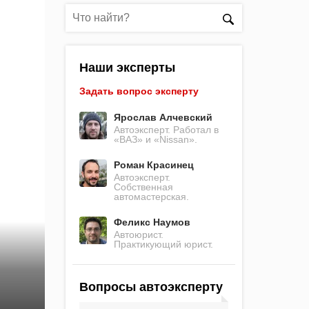
Наши эксперты
Задать вопрос эксперту
Ярослав Алчевский
Автоэксперт. Работал в
«ВАЗ» и «Nissan».
Роман Красинец
Автоэксперт.
Собственная
автомастерская.
Феликс Наумов
Автоюрист.
Практикующий юрист.
Вопросы автоэксперту