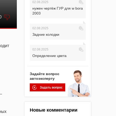
02.08.2025
нужен чертёж ГУР для w bora
2003
0
02.08.2025
Задние колодки
ходит
02.08.2025
Определение цвета
Задайте вопрос
автоэксперту
Задать вопрос
–
Новые комментарии
чных