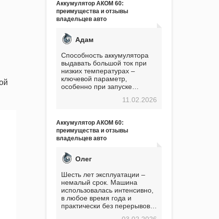
Аккумулятор АКОМ 60:
преимущества и отзывы
владельцев авто
Адам
Способность аккумулятора
выдавать большой ток при
низких температурах –
ключевой параметр,
ой
особенно при запуске
двигателя в мороз. Мой опыт
11.02.2026
показывает, что данный
аккумулятор полностью
оправдывает свою
Аккумулятор АКОМ 60:
стоимость. Долго сомневался
преимущества и отзывы
перед приобретением, но в
владельцев авто
итоге ни разу не пожалел.
Считаю, что это отличное
вложение, избавляющее от
Олег
головной боли, связанной с
АКБ. Подтверждаю
Шесть лет эксплуатации –
немалый срок. Машина
использовалась интенсивно,
в любое время года и
практически без перерывов.
Разумеется, в
03.02.2026