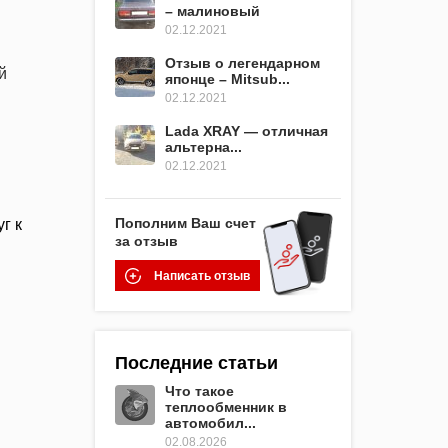
– малиновый
02.12.2021
Отзыв о легендарном
й
японце – Mitsub...
02.12.2021
Lada XRAY — отличная
альтерна...
02.12.2021
Пополним Ваш счет
г к
за отзыв
Написать отзыв
Последние статьи
Что такое
теплообменник в
автомобил...
02.08.2026