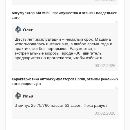
пожалел. Считаю, что это отличное вложение,
избавляющее от головной боли, связанной с АКБ.
Подтверждаю
Аккумулятор АКОМ 60: преимущества и отзывы владельцев
авто
Олег
Шесть лет эксплуатации – немалый срок. Машина
использовалась интенсивно, в любое время года и
практически без перерывов. Разумеется, в
экстремальные морозы, вроде -30, двигатель
предварительно прогревался, чтобы избежать
проблем. И тем не менее, за весь период
03.02.2026
использования не было ни единой поломки,
связанной с аккумулятором. Прекрасный
аккумулятор! Недавно установил новый АКОМ +
Характеристика автоаккумуляторов Enrun, отзывы реальных
EFB 75. Судя по характеристикам, он даже
автовладельцев
превосходит предыдущую модель.
Илья
В минус 25 75/760 пассат б3 завел. Пока радует.
03.02.2026