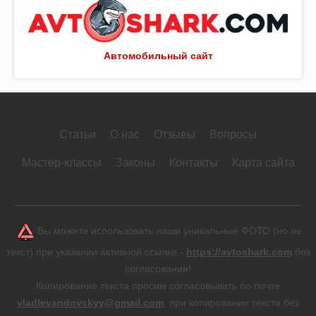
Автомобильный сайт
Статьи
О нас
Отзывы
Вопросы
Мастер-классы
Законы
Контакты
Карта сайта
Вы можете использовать наши уникальные ФОТО (но не
текст) при указании активной ссылки -
https://avtoshark.com
без
согласования!
Копирование текста просим согласовывать по почте
vladlevandovskyy@gmail.com
, при копировании текста без