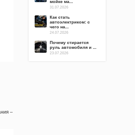
мойке ма...
31.07.2026
Как стать
автоэлектриком: с
чего на...
24.07.2026
Почему стирается
руль автомобиля и ...
23.07.2026
ания –