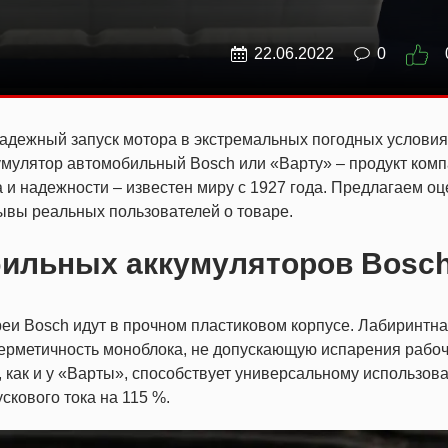
22.06.2022
0
надежный запуск мотора в экстремальных погодных условия
умулятор автомобильный Bosch или «Варту» – продукт ком
а и надежности – известен миру с 1927 года. Предлагаем оц
зывы реальных пользователей о товаре.
бильных аккумуляторов Bosc
еи Bosch идут в прочном пластиковом корпусе. Лабиринтн
герметичность моноблока, не допускающую испарения рабо
 как и у «Варты», способствует универсальному использов
скового тока на 115 %.