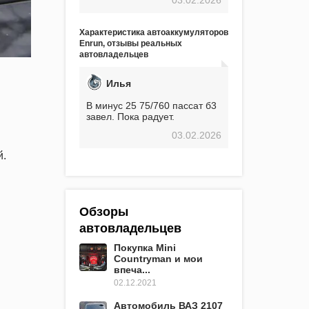
экстремальные морозы,
вроде -30, двигатель
предварительно
Характеристика автоаккумуляторов
прогревался, чтобы избежать
Enrun, отзывы реальных
проблем. И тем не менее, за
автовладельцев
весь период использования
не было ни единой поломки,
связанной с аккумулятором.
Илья
Прекрасный аккумулятор!
Недавно установил новый
В минус 25 75/760 пассат б3
АКОМ + EFB 75. Судя по
завел. Пока радует.
характеристикам, он даже
03.02.2026
превосходит предыдущую
модель.
й.
Обзоры
автовладельцев
Покупка Mini
Countryman и мои
впеча...
02.12.2021
Автомобиль ВАЗ 2107