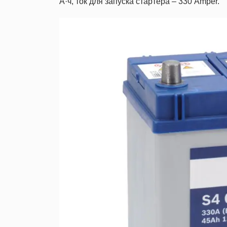
А·ч, ток для запуска стартера – 330 Amper.