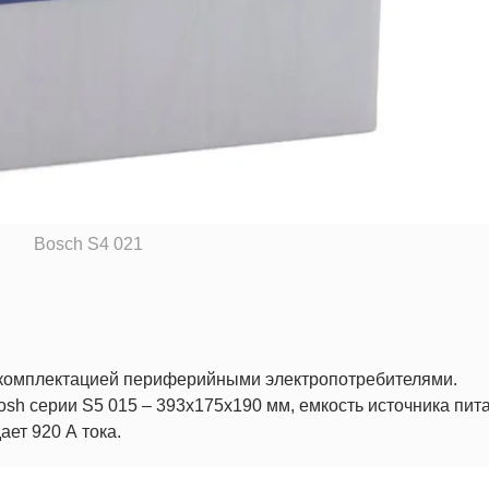
Bosch S4 021
 комплектацией периферийными электропотребителями.
sh серии S5 015 – 393x175x190 мм, емкость источника пит
ает 920 А тока.