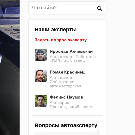
Наши эксперты
Задать вопрос эксперту
Ярослав Алчевский
Автоэксперт. Работал в
«ВАЗ» и «Nissan».
Роман Красинец
Автоэксперт.
Собственная
автомастерская.
Феликс Наумов
Автоюрист.
Практикующий юрист.
Вопросы автоэксперту