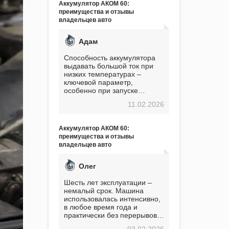
Аккумулятор АКОМ 60:
преимущества и отзывы
владельцев авто
Адам
Способность аккумулятора
выдавать большой ток при
низких температурах –
ключевой параметр,
особенно при запуске
двигателя в мороз. Мой опыт
11.02.2026
показывает, что данный
аккумулятор полностью
оправдывает свою
Аккумулятор АКОМ 60:
стоимость. Долго сомневался
преимущества и отзывы
перед приобретением, но в
владельцев авто
итоге ни разу не пожалел.
Считаю, что это отличное
вложение, избавляющее от
Олег
головной боли, связанной с
АКБ. Подтверждаю
Шесть лет эксплуатации –
немалый срок. Машина
использовалась интенсивно,
в любое время года и
практически без перерывов.
Разумеется, в
03.02.2026