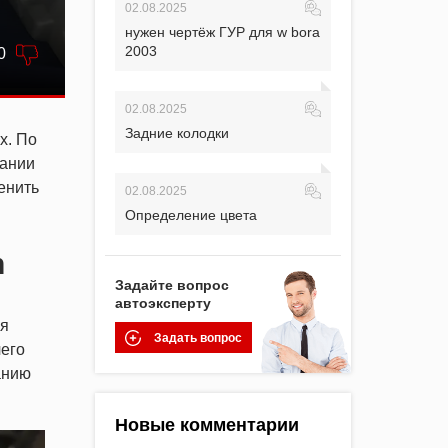
02.08.2025
нужен чертёж ГУР для w bora
2003
0
02.08.2025
Задние колодки
х. По
пании
енить
02.08.2025
Определение цвета
h
Задайте вопрос
автоэксперту
ая
Задать вопрос
чего
анию
Новые комментарии