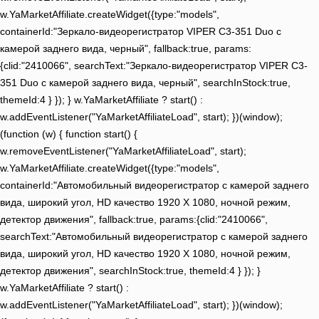
w.YaMarketAffiliate.createWidget({type:"models",
containerId:"Зеркало-видеорегистратор VIPER C3-351 Duo с
камерой заднего вида, черный", fallback:true, params:
{clid:"2410066", searchText:"Зеркало-видеорегистратор VIPER C3-
351 Duo с камерой заднего вида, черный", searchInStock:true,
themeId:4 } }); } w.YaMarketAffiliate ? start() :
w.addEventListener("YaMarketAffiliateLoad", start); })(window);
(function (w) { function start() {
w.removeEventListener("YaMarketAffiliateLoad", start);
w.YaMarketAffiliate.createWidget({type:"models",
containerId:"Автомобильный видеорегистратор с камерой заднего
вида, широкий угол, HD качество 1920 Х 1080, ночной режим,
детектор движения", fallback:true, params:{clid:"2410066",
searchText:"Автомобильный видеорегистратор с камерой заднего
вида, широкий угол, HD качество 1920 Х 1080, ночной режим,
детектор движения", searchInStock:true, themeId:4 } }); }
w.YaMarketAffiliate ? start() :
w.addEventListener("YaMarketAffiliateLoad", start); })(window);