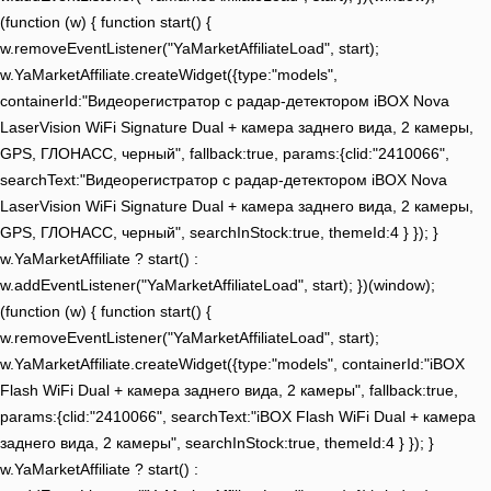
(function (w) { function start() {
w.removeEventListener("YaMarketAffiliateLoad", start);
w.YaMarketAffiliate.createWidget({type:"models",
containerId:"Видеорегистратор с радар-детектором iBOX Nova
LaserVision WiFi Signature Dual + камера заднего вида, 2 камеры,
GPS, ГЛОНАСС, черный", fallback:true, params:{clid:"2410066",
searchText:"Видеорегистратор с радар-детектором iBOX Nova
LaserVision WiFi Signature Dual + камера заднего вида, 2 камеры,
GPS, ГЛОНАСС, черный", searchInStock:true, themeId:4 } }); }
w.YaMarketAffiliate ? start() :
w.addEventListener("YaMarketAffiliateLoad", start); })(window);
(function (w) { function start() {
w.removeEventListener("YaMarketAffiliateLoad", start);
w.YaMarketAffiliate.createWidget({type:"models", containerId:"iBOX
Flash WiFi Dual + камера заднего вида, 2 камеры", fallback:true,
params:{clid:"2410066", searchText:"iBOX Flash WiFi Dual + камера
заднего вида, 2 камеры", searchInStock:true, themeId:4 } }); }
w.YaMarketAffiliate ? start() :