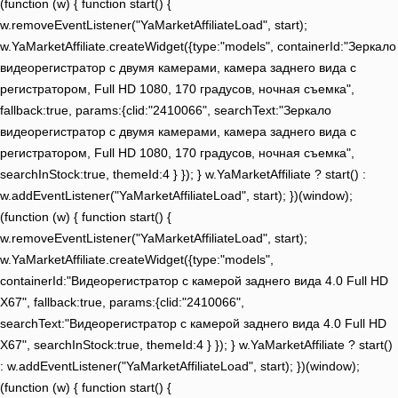
(function (w) { function start() {
w.removeEventListener("YaMarketAffiliateLoad", start);
w.YaMarketAffiliate.createWidget({type:"models", containerId:"Зеркало
видеорегистратор c двумя камерами, камера заднего вида с
регистратором, Full HD 1080, 170 градусов, ночная съемка",
fallback:true, params:{clid:"2410066", searchText:"Зеркало
видеорегистратор c двумя камерами, камера заднего вида с
регистратором, Full HD 1080, 170 градусов, ночная съемка",
searchInStock:true, themeId:4 } }); } w.YaMarketAffiliate ? start() :
w.addEventListener("YaMarketAffiliateLoad", start); })(window);
(function (w) { function start() {
w.removeEventListener("YaMarketAffiliateLoad", start);
w.YaMarketAffiliate.createWidget({type:"models",
containerId:"Видеорегистратор с камерой заднего вида 4.0 Full HD
X67", fallback:true, params:{clid:"2410066",
searchText:"Видеорегистратор с камерой заднего вида 4.0 Full HD
X67", searchInStock:true, themeId:4 } }); } w.YaMarketAffiliate ? start()
: w.addEventListener("YaMarketAffiliateLoad", start); })(window);
(function (w) { function start() {