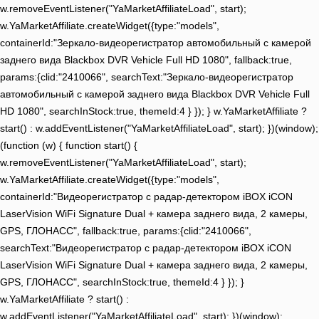
w.removeEventListener("YaMarketAffiliateLoad", start);
w.YaMarketAffiliate.createWidget({type:"models",
containerId:"Зеркало-видеорегистратор автомобильный с камерой
заднего вида Blackbox DVR Vehicle Full HD 1080", fallback:true,
params:{clid:"2410066", searchText:"Зеркало-видеорегистратор
автомобильный с камерой заднего вида Blackbox DVR Vehicle Full
HD 1080", searchInStock:true, themeId:4 } }); } w.YaMarketAffiliate ?
start() : w.addEventListener("YaMarketAffiliateLoad", start); })(window);
(function (w) { function start() {
w.removeEventListener("YaMarketAffiliateLoad", start);
w.YaMarketAffiliate.createWidget({type:"models",
containerId:"Видеорегистратор с радар-детектором iBOX iCON
LaserVision WiFi Signature Dual + камера заднего вида, 2 камеры,
GPS, ГЛОНАСС", fallback:true, params:{clid:"2410066",
searchText:"Видеорегистратор с радар-детектором iBOX iCON
LaserVision WiFi Signature Dual + камера заднего вида, 2 камеры,
GPS, ГЛОНАСС", searchInStock:true, themeId:4 } }); }
w.YaMarketAffiliate ? start() :
w.addEventListener("YaMarketAffiliateLoad", start); })(window);