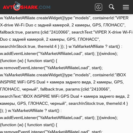
(function (w) { function start() {
w.removeEventListener("YaMarketAffiliateLoad", start);
w.YaMarketAffiliate.createWidget({type:"models", containerId:"VIPER
X-drive Wi-Fi Duo с задней камерой, 2 камеры, GPS, ГЛОНАСС",
fallback:true, params:{clid:"2410066", searchText:"VIPER X-drive Wi-Fi
Duo с задней камерой, 2 камеры, GPS, ГЛОНАСС",
searchInStock:true, themeId:4 } }); } w.YaMarketAffiliate ? start() :
w.addEventListener("YaMarketAffiliateLoad", start); })(window);
(function (w) { function start() {
w.removeEventListener("YaMarketAffiliateLoad", start);
w.YaMarketAffiliate.createWidget({type:"models", containerId:"iBOX
iNSPIRE WiFi GPS Dual + камера заднего вида, 2 камеры, GPS,
ГЛОНАСС, черный", fallback:true, params:{clid:"2410066",
searchText:"iBOX iNSPIRE WiFi GPS Dual + камера заднего вида, 2
камеры, GPS, ГЛОНАСС, черный", searchInStock:true, themeId:4 }
}); } w.YaMarketAffiliate ? start() :
w.addEventListener("YaMarketAffiliateLoad", start); })(window);
(function (w) { function start() {
w.removeEventListener("YaMarketAffiliateLoad", start);