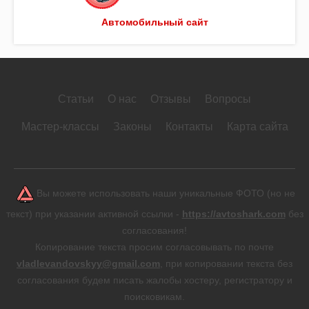
Автомобильный сайт
Статьи
О нас
Отзывы
Вопросы
Мастер-классы
Законы
Контакты
Карта сайта
Вы можете использовать наши уникальные ФОТО (но не
текст) при указании активной ссылки -
https://avtoshark.com
без
согласования!
Копирование текста просим согласовывать по почте
vladlevandovskyy@gmail.com
, при копировании текста без
согласования будем писать жалобы хостеру, регистратору и
поисковикам.