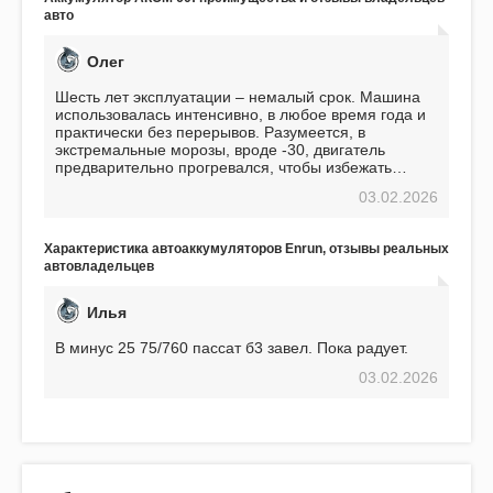
авто
Олег
Шесть лет эксплуатации – немалый срок. Машина
использовалась интенсивно, в любое время года и
практически без перерывов. Разумеется, в
экстремальные морозы, вроде -30, двигатель
предварительно прогревался, чтобы избежать
проблем. И тем не менее, за весь период
03.02.2026
использования не было ни единой поломки,
связанной с аккумулятором. Прекрасный
аккумулятор! Недавно установил новый АКОМ +
Характеристика автоаккумуляторов Enrun, отзывы реальных
EFB 75. Судя по характеристикам, он даже
автовладельцев
превосходит предыдущую модель.
Илья
В минус 25 75/760 пассат б3 завел. Пока радует.
03.02.2026