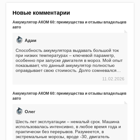
Новые комментарии
Аккумулятор АКОМ 60: преимущества и отзывы владельцев
авто
Адам
Способность аккумулятора выдавать большой ток
при низких температурах – ключевой параметр,
особенно при запуске двигателя в мороз. Мой опыт
показывает, что данный аккумулятор полностью
оправдывает свою стоимость. Долго сомневался
перед приобретением, но в итоге ни разу не
11.02.2026
пожалел. Считаю, что это отличное вложение,
избавляющее от головной боли, связанной с АКБ.
Подтверждаю
Аккумулятор АКОМ 60: преимущества и отзывы владельцев
авто
Олег
Шесть лет эксплуатации – немалый срок. Машина
использовалась интенсивно, в любое время года и
практически без перерывов. Разумеется, в
экстремальные морозы, вроде -30, двигатель