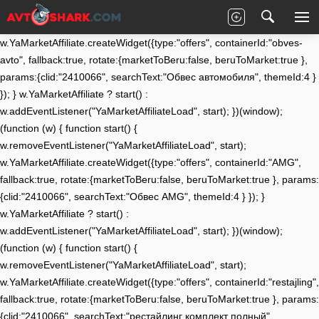
(function (w) { function start() {
w.removeEventListener("YaMarketAffiliateLoad", start);
w.YaMarketAffiliate.createWidget({type:"offers", containerId:"obves-
avto", fallback:true, rotate:{marketToBeru:false, beruToMarket:true },
params:{clid:"2410066", searchText:"Обвес автомобиля", themeId:4 }
}); } w.YaMarketAffiliate ? start() :
w.addEventListener("YaMarketAffiliateLoad", start); })(window);
(function (w) { function start() {
w.removeEventListener("YaMarketAffiliateLoad", start);
w.YaMarketAffiliate.createWidget({type:"offers", containerId:"AMG",
fallback:true, rotate:{marketToBeru:false, beruToMarket:true }, params:
{clid:"2410066", searchText:"Обвес AMG", themeId:4 } }); }
w.YaMarketAffiliate ? start() :
w.addEventListener("YaMarketAffiliateLoad", start); })(window);
(function (w) { function start() {
w.removeEventListener("YaMarketAffiliateLoad", start);
w.YaMarketAffiliate.createWidget({type:"offers", containerId:"restajling",
fallback:true, rotate:{marketToBeru:false, beruToMarket:true }, params:
{clid:"2410066", searchText:"рестайлинг комплект полный",