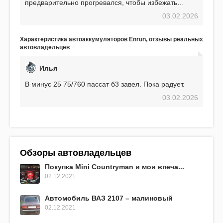
предварительно прогревался, чтобы избежать
проблем. И тем не менее, за весь период
03.02.2026
использования не было ни единой поломки,
связанной с аккумулятором. Прекрасный
аккумулятор! Недавно установил новый АКОМ +
Характеристика автоаккумуляторов Enrun, отзывы реальных
EFB 75. Судя по характеристикам, он даже
автовладельцев
превосходит предыдущую модель.
Илья
В минус 25 75/760 пассат б3 завел. Пока радует.
03.02.2026
Обзоры автовладельцев
Покупка Mini Countryman и мои впеча...
02.12.2021
Автомобиль ВАЗ 2107 – малиновый
02.12.2021