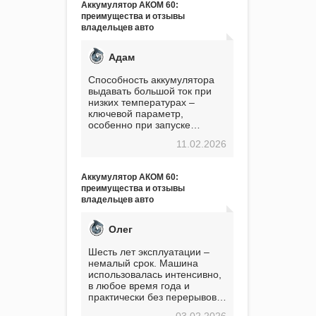
Аккумулятор АКОМ 60:
преимущества и отзывы
владельцев авто
Адам
Способность аккумулятора
выдавать большой ток при
низких температурах –
ключевой параметр,
особенно при запуске
двигателя в мороз. Мой опыт
11.02.2026
показывает, что данный
аккумулятор полностью
оправдывает свою
Аккумулятор АКОМ 60:
стоимость. Долго сомневался
преимущества и отзывы
перед приобретением, но в
владельцев авто
итоге ни разу не пожалел.
Считаю, что это отличное
вложение, избавляющее от
Олег
головной боли, связанной с
АКБ. Подтверждаю
Шесть лет эксплуатации –
немалый срок. Машина
использовалась интенсивно,
в любое время года и
практически без перерывов.
Разумеется, в
03.02.2026