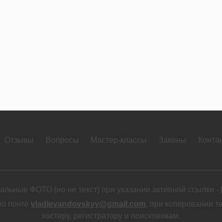
Отзывы
Вопросы
Мастер-классы
Законы
Конта
льные ФОТО (но не текст) при указании активной ссылки -
по почте
vladlevandovskyy@gmail.com
, при копировании т
хостеру, регистратору и поисковикам.