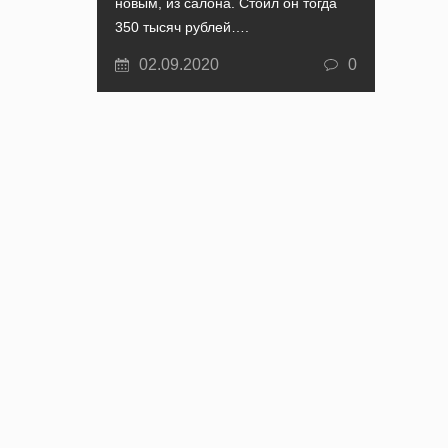
новым, из салона. Стоил он тогда
350 тысяч рублей….
02.09.2020
0