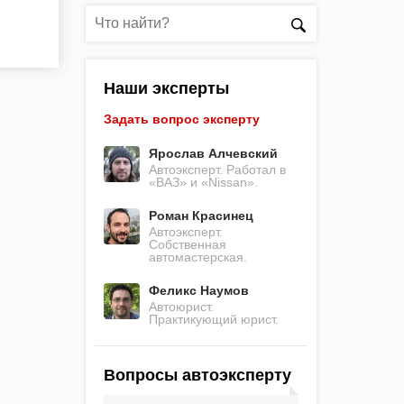
Наши эксперты
Задать вопрос эксперту
Ярослав Алчевский
Автоэксперт. Работал в
«ВАЗ» и «Nissan».
Роман Красинец
Автоэксперт.
Собственная
автомастерская.
Феликс Наумов
Автоюрист.
Практикующий юрист.
Вопросы автоэксперту