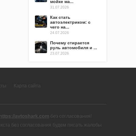
мойке ма...
31.07.2026
Как стать
автоэлектриком: с
чего на...
24.07.2026
Почему стирается
руль автомобиля и ...
23.07.2026
кты
Карта сайта
https://avtoshark.com
без согласования!
екста без согласования будем писать жалобы