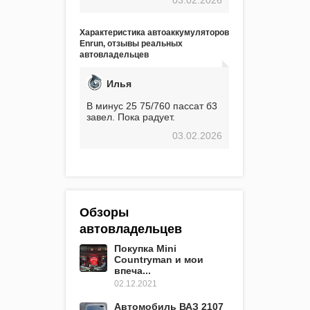
экстремальные морозы,
вроде -30, двигатель
предварительно
Характеристика автоаккумуляторов
прогревался, чтобы избежать
Enrun, отзывы реальных
проблем. И тем не менее, за
автовладельцев
весь период использования
не было ни единой поломки,
связанной с аккумулятором.
Илья
Прекрасный аккумулятор!
Недавно установил новый
В минус 25 75/760 пассат б3
АКОМ + EFB 75. Судя по
завел. Пока радует.
характеристикам, он даже
03.02.2026
превосходит предыдущую
модель.
Обзоры
автовладельцев
Покупка Mini
Countryman и мои
впеча...
02.12.2021
Автомобиль ВАЗ 2107