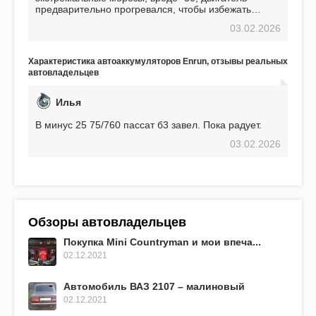
предварительно прогревался, чтобы избежать
проблем. И тем не менее, за весь период
03.02.2026
использования не было ни единой поломки,
связанной с аккумулятором. Прекрасный
аккумулятор! Недавно установил новый АКОМ +
Характеристика автоаккумуляторов Enrun, отзывы реальных
EFB 75. Судя по характеристикам, он даже
автовладельцев
превосходит предыдущую модель.
Илья
В минус 25 75/760 пассат б3 завел. Пока радует.
03.02.2026
Обзоры автовладельцев
Покупка Mini Countryman и мои впеча...
02.12.2021
Автомобиль ВАЗ 2107 – малиновый
02.12.2021