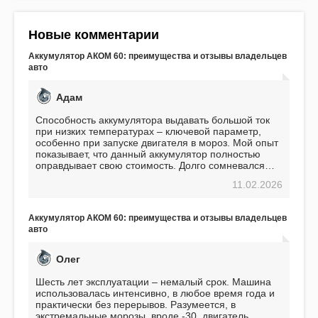
Новые комментарии
Аккумулятор АКОМ 60: преимущества и отзывы владельцев
авто
Адам
Способность аккумулятора выдавать большой ток
при низких температурах – ключевой параметр,
особенно при запуске двигателя в мороз. Мой опыт
показывает, что данный аккумулятор полностью
оправдывает свою стоимость. Долго сомневался
перед приобретением, но в итоге ни разу не
11.02.2026
пожалел. Считаю, что это отличное вложение,
избавляющее от головной боли, связанной с АКБ.
Подтверждаю
Аккумулятор АКОМ 60: преимущества и отзывы владельцев
авто
Олег
Шесть лет эксплуатации – немалый срок. Машина
использовалась интенсивно, в любое время года и
практически без перерывов. Разумеется, в
экстремальные морозы, вроде -30, двигатель