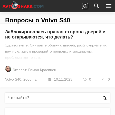
Главная
Все вопросы
Volvo
S40
Вопросы о Volvo S40
Заблокировалась правая сторона дверей и
не открываются, что делать?
Здравствуйте. Снимайте обивку с дверей, разблокируйте их
вручную, затем проверяйте проводку и механизмы,
проблема где-то там.
Эксперт: Роман Красинец
Volvo
S40
,
2008 г.в.
10.11.2023
0
0