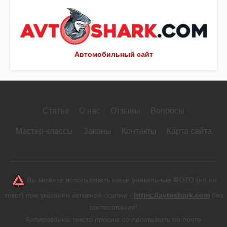
Автомобильный сайт
Статьи
О нас
Отзывы
Вопросы
Мастер-классы
Законы
Контакты
Карта сайта
Вы можете использовать наши уникальные ФОТО (но не
текст) при указании активной ссылки -
https://avtoshark.com
без
согласования!
Копирование текста просим согласовывать по почте