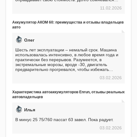
перед приобретением, но в итоге ни разу не
11.02.2026
пожалел. Считаю, что это отличное вложение,
избавляющее от головной боли, связанной с АКБ.
Подтверждаю
Аккумулятор АКОМ 60: преимущества и отзывы владельцев
авто
Олег
Шесть лет эксплуатации – немалый срок. Машина
использовалась интенсивно, в любое время года и
практически без перерывов. Разумеется, в
экстремальные морозы, вроде -30, двигатель
предварительно прогревался, чтобы избежать
проблем. И тем не менее, за весь период
03.02.2026
использования не было ни единой поломки,
связанной с аккумулятором. Прекрасный
аккумулятор! Недавно установил новый АКОМ +
Характеристика автоаккумуляторов Enrun, отзывы реальных
EFB 75. Судя по характеристикам, он даже
автовладельцев
превосходит предыдущую модель.
Илья
В минус 25 75/760 пассат б3 завел. Пока радует.
03.02.2026