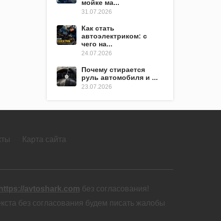
мойке ма...
31.07.2026
Как стать
автоэлектриком: с
чего на...
24.07.2026
Почему стирается
руль автомобиля и ...
23.07.2026
кты
Карта сайта
https://avtoshark.com
без согласования!
екста без согласования будем писать жалобы