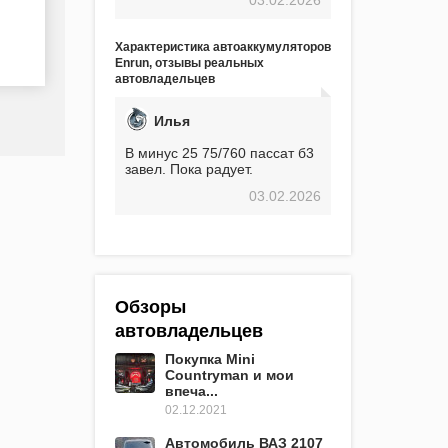
экстремальные морозы,
вроде -30, двигатель
предварительно
Характеристика автоаккумуляторов
прогревался, чтобы избежать
Enrun, отзывы реальных
проблем. И тем не менее, за
автовладельцев
весь период использования
не было ни единой поломки,
связанной с аккумулятором.
Илья
Прекрасный аккумулятор!
Недавно установил новый
В минус 25 75/760 пассат б3
АКОМ + EFB 75. Судя по
завел. Пока радует.
характеристикам, он даже
03.02.2026
превосходит предыдущую
модель.
Обзоры
автовладельцев
Покупка Mini
Countryman и мои
впеча...
02.12.2021
Автомобиль ВАЗ 2107