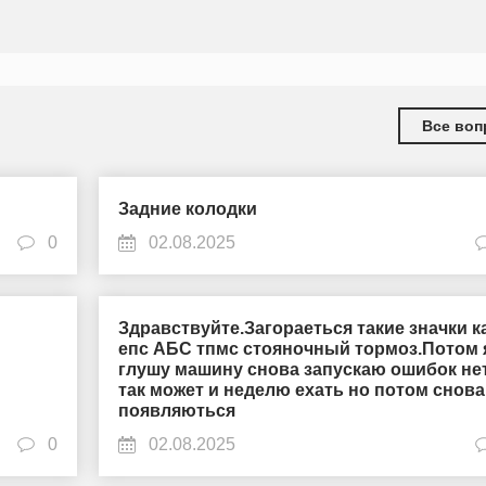
Все воп
Задние колодки
0
02.08.2025
Здравствуйте.Загораеться такие значки к
епс АБС тпмс стояночный тормоз.Потом 
глушу машину снова запускаю ошибок не
так может и неделю ехать но потом снова
появляються
0
02.08.2025