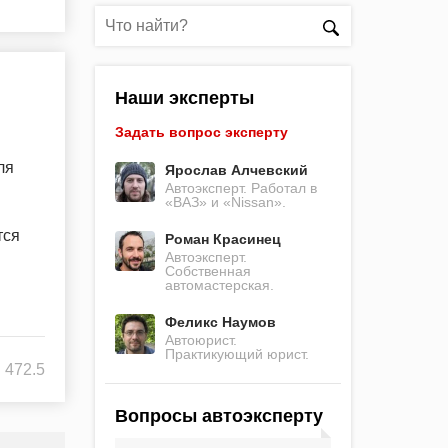
Наши эксперты
Задать вопрос эксперту
ля
Ярослав Алчевский
Автоэксперт. Работал в
«ВАЗ» и «Nissan».
тся
Роман Красинец
Автоэксперт.
Собственная
автомастерская.
Феликс Наумов
Автоюрист.
Практикующий юрист.
472.5
Вопросы автоэксперту