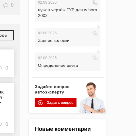
02.08.2025
0
нужен чертёж ГУР для w bora
2003
02.08.2025
рос
Задние колодки
02.08.2025
Определение цвета
0
Задайте вопрос
ак
автоэксперту
я
Задать вопрос
т
0
Новые комментарии