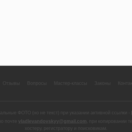
Отзывы
Вопросы
Мастер-классы
Законы
Конта
льные ФОТО (но не текст) при указании активной ссылки -
по почте
vladlevandovskyy@gmail.com
, при копировании т
хостеру, регистратору и поисковикам.