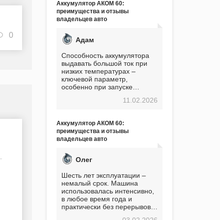
Аккумулятор АКОМ 60:
преимущества и отзывы
владельцев авто
0
Адам
Способность аккумулятора
выдавать большой ток при
низких температурах –
ключевой параметр,
особенно при запуске
двигателя в мороз. Мой опыт
11.02.2026
показывает, что данный
аккумулятор полностью
оправдывает свою
Аккумулятор АКОМ 60:
стоимость. Долго сомневался
преимущества и отзывы
перед приобретением, но в
владельцев авто
итоге ни разу не пожалел.
Считаю, что это отличное
вложение, избавляющее от
Олег
головной боли, связанной с
АКБ. Подтверждаю
Шесть лет эксплуатации –
немалый срок. Машина
использовалась интенсивно,
в любое время года и
практически без перерывов.
Разумеется, в
03.02.2026