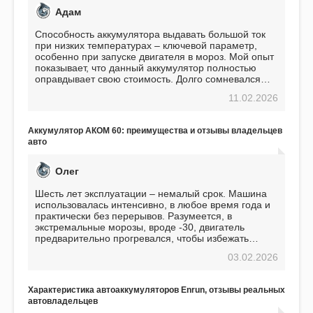
Адам
Способность аккумулятора выдавать большой ток
при низких температурах – ключевой параметр,
особенно при запуске двигателя в мороз. Мой опыт
показывает, что данный аккумулятор полностью
оправдывает свою стоимость. Долго сомневался
перед приобретением, но в итоге ни разу не
11.02.2026
пожалел. Считаю, что это отличное вложение,
избавляющее от головной боли, связанной с АКБ.
Подтверждаю
Аккумулятор АКОМ 60: преимущества и отзывы владельцев
авто
Олег
Шесть лет эксплуатации – немалый срок. Машина
использовалась интенсивно, в любое время года и
практически без перерывов. Разумеется, в
экстремальные морозы, вроде -30, двигатель
предварительно прогревался, чтобы избежать
проблем. И тем не менее, за весь период
03.02.2026
использования не было ни единой поломки,
связанной с аккумулятором. Прекрасный
аккумулятор! Недавно установил новый АКОМ +
Характеристика автоаккумуляторов Enrun, отзывы реальных
EFB 75. Судя по характеристикам, он даже
автовладельцев
превосходит предыдущую модель.