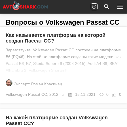
Главная
Все вопросы
Volkswagen
Passat CC
Вопросы о Volkswagen Passat CC
Как называется платформа на которой
создан Пассат CC?
Здравствуйте. Volkswagen Passat CC построен на платформе
B6 (PQ46). На этой же платформе созданы такие модели, как
Passat B6, B7, Skoda Superb II (2008-2015), Audi A4 B6, SEAT
Alhambra 2, Volkswagen Sharan II.
Эксперт: Роман Красинец
Volkswagen
Passat CC
,
2012 г.в.
15.11.2021
0
0
На какой платформе создан Volkswagen
Passat CC?