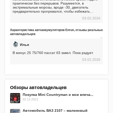
практически без перерывов. Разумеется, в
экстремальные морозы, вроде -30, двигатель
предварительно прогревался, чтобы избежать
проблем. И тем не менее, за весь период
03.02.2026
использования не было ни единой поломки,
связанной с аккумулятором. Прекрасный
аккумулятор! Недавно установил новый АКОМ +
Характеристика автоаккумуляторов Enrun, отзывы реальных
EFB 75. Судя по характеристикам, он даже
автовладельцев
превосходит предыдущую модель.
Илья
В минус 25 75/760 пассат б3 завел. Пока радует.
03.02.2026
Обзоры автовладельцев
Покупка Mini Countryman и мои впеча...
02.12.2021
Автомобиль ВАЗ 2107 – малиновый