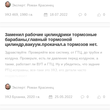
Эксперт: Роман Красинец
УАЗ
469
,
1980 г.в.
18.07.2022
0
0
Заменил рабочие цилиндрики тормозные
барабаны,главный тормозной
цилиндр,вакуум.прокачал.а тормозов нет.
Здравствуйте. Проверяйте всю систему, от ГТЦ, до трубок и
колдуна. Проверьте, есть ли давление перед колдуном, а
также, работает ли ВУТ и ГТЦ. Ну и убедитесь, что задние
РТЦ исправны, все-таки это УАЗ, его детали часто
подделывают.
Эксперт: Роман Красинец
УАЗ
Буханка
,
2020 г.в.
25.05.2022
0
0