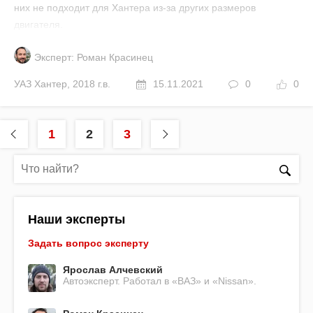
них не подходит для Хантера из-за других размеров
двигателя.
Эксперт: Роман Красинец
УАЗ
Хантер
,
2018 г.в.
15.11.2021
0
0
1
2
3
Наши эксперты
Задать вопрос эксперту
Ярослав Алчевский
Автоэксперт. Работал в «ВАЗ» и «Nissan».