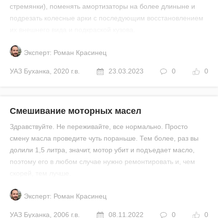
стремянки), поменять амортизаторы на более длиныне и
подрезать колесные арки с последующим восстановлением
их внешнего вида и подкраской кузова.
Эксперт: Роман Красинец
УАЗ
Буханка
,
2020 г.в.
23.03.2023
0
0
Смешивание моторных масел
Здравствуйте. Не переживайте, все нормально. Просто
смену масла проведите чуть пораньше. Тем более, раз вы
долили 1,5 литра, значит, мотор убит и подъедает масло,
поэтому его в любом случае нужно ремонтировать и, чем
скорей, тем лучше.
Эксперт: Роман Красинец
УАЗ
Буханка
,
2006 г.в.
08.11.2022
0
0