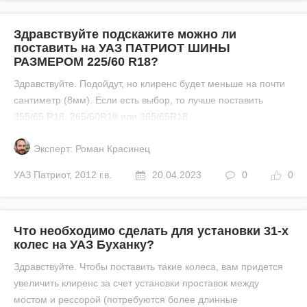
Здравствуйте подскажите можно ли
поставить на УАЗ ПАТРИОТ ШИНЫ
РАЗМЕРОМ 225/60 R18?
Здравствуйте. Подойдут, но клиренс будет меньше на почти
сантиметр (8мм). Если есть выбор, то лучше поставить
255/65 R18, 265/60R18 или 265/65R18
Эксперт: Роман Красинец
УАЗ
Патриот
,
2012 г.в.
20.04.2023
0
0
Что необходимо сделать для установки 31-х
колес на УАЗ Буханку?
Здравствуйте. Чтобы поставить такие колеса, вам придется
увеличить клиренс за счет установки проставок между
мостом и рессорой (потребуются более длинные