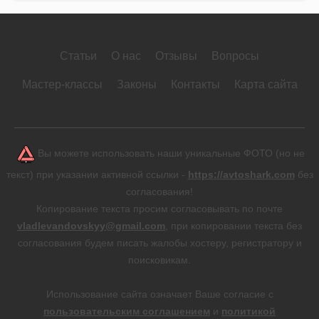
Статьи
О нас
Отзывы
Вопросы
Мастер-классы
Законы
Контакты
Карта сайта
Вы можете использовать наши уникальные ФОТО (но не
текст) при указании активной ссылки -
https://avtoshark.com
без
согласования!
Копирование текста просим согласовывать по почте
vladlevandovskyy@gmail.com
, при копировании текста без
согласования будем писать жалобы хостеру, регистратору и
поисковикам.
Использование сайта означает Ваше согласие с
пользовательским соглашением
и
политикой