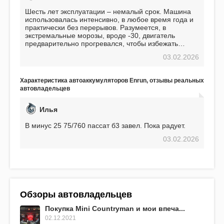
Шесть лет эксплуатации – немалый срок. Машина
использовалась интенсивно, в любое время года и
практически без перерывов. Разумеется, в
экстремальные морозы, вроде -30, двигатель
предварительно прогревался, чтобы избежать
проблем. И тем не менее, за весь период
03.02.2026
использования не было ни единой поломки,
связанной с аккумулятором. Прекрасный
аккумулятор! Недавно установил новый АКОМ +
Характеристика автоаккумуляторов Enrun, отзывы реальных
EFB 75. Судя по характеристикам, он даже
автовладельцев
превосходит предыдущую модель.
Илья
В минус 25 75/760 пассат б3 завел. Пока радует.
03.02.2026
Обзоры автовладельцев
Покупка Mini Countryman и мои впеча...
02.12.2021