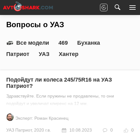
Главная
Все вопросы
УАЗ
Вопросы о УАЗ
Все модели
469
Буханка
Патриот
УАЗ
Хантер
Подойдут ли колеса 245/75R16 на УАЗ
Патриот?
Здравствуйте. Если пружины не продавлены, то они
подойдут и увеличат клиренс на 12 мм.
Эксперт: Роман Красинец
УАЗ
Патриот
,
2020 г.в.
10.08.2023
0
0