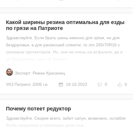
Какой ширины резина оптимальна для езды
по грязи на Патриоте
Здравствуйте. Если брать шины именно для грязи, не для
бездорожья, а для раскисшей слякоти, то это 265/70R16 с
грязевым протектором. Но, они не очень на асфальте, да и
на бездорожье тоже не блещут.
Эксперт: Роман Красинец
УАЗ
Патриот
,
2006 г.в.
18.10.2022
0
0
Почему потеет редуктор
Здравствуйте. Скорее всего, забит сапун, возможно, ослабли
болты редуктора и прокладка дала течь.