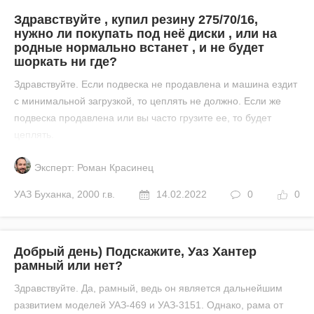
Здравствуйте , купил резину 275/70/16,
нужно ли покупать под неё диски , или на
родные нормально встанет , и не будет
шоркать ни где?
Здравствуйте. Если подвеска не продавлена и машина ездит
с минимальной загрузкой, то цеплять не должно. Если же
подвеска продавлена или вы часто грузите ее, то будет
цеплять.
Эксперт: Роман Красинец
УАЗ
Буханка
,
2000 г.в.
14.02.2022
0
0
Добрый день) Подскажите, Уаз Хантер
рамный или нет?
Здравствуйте. Да, рамный, ведь он является дальнейшим
развитием моделей УАЗ-469 и УАЗ-3151. Однако, рама от