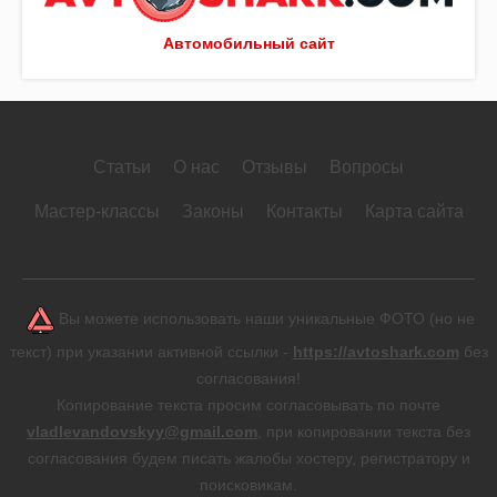
Автомобильный сайт
Статьи
О нас
Отзывы
Вопросы
Мастер-классы
Законы
Контакты
Карта сайта
Вы можете использовать наши уникальные ФОТО (но не
текст) при указании активной ссылки -
https://avtoshark.com
без
согласования!
Копирование текста просим согласовывать по почте
vladlevandovskyy@gmail.com
, при копировании текста без
согласования будем писать жалобы хостеру, регистратору и
поисковикам.