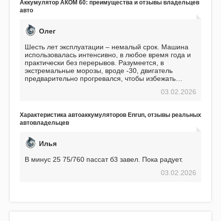
Аккумулятор АКОМ 60: преимущества и отзывы владельцев
авто
Олег
Шесть лет эксплуатации – немалый срок. Машина
использовалась интенсивно, в любое время года и
практически без перерывов. Разумеется, в
экстремальные морозы, вроде -30, двигатель
предварительно прогревался, чтобы избежать
проблем. И тем не менее, за весь период
03.02.2026
использования не было ни единой поломки,
связанной с аккумулятором. Прекрасный
аккумулятор! Недавно установил новый АКОМ +
Характеристика автоаккумуляторов Enrun, отзывы реальных
EFB 75. Судя по характеристикам, он даже
автовладельцев
превосходит предыдущую модель.
Илья
В минус 25 75/760 пассат б3 завел. Пока радует.
03.02.2026