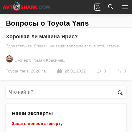
Главная
Все вопросы
Toyota
Yaris
Вопросы о Toyota Yaris
Хорошая ли машина Ярис?
Здравствуйте. Ответы на ваши вопросы есть в этой статье.
Эксперт: Роман Красинец
Toyota
Yaris
,
2020 г.в.
28.01.2022
0
0
Наши эксперты
Задать вопрос эксперту