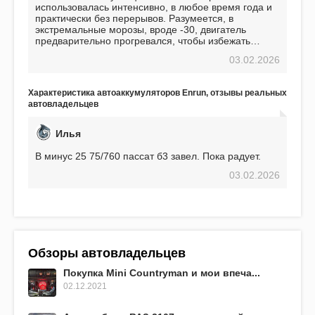
использовалась интенсивно, в любое время года и
практически без перерывов. Разумеется, в
экстремальные морозы, вроде -30, двигатель
предварительно прогревался, чтобы избежать
проблем. И тем не менее, за весь период
03.02.2026
использования не было ни единой поломки,
связанной с аккумулятором. Прекрасный
аккумулятор! Недавно установил новый АКОМ +
Характеристика автоаккумуляторов Enrun, отзывы реальных
EFB 75. Судя по характеристикам, он даже
автовладельцев
превосходит предыдущую модель.
Илья
В минус 25 75/760 пассат б3 завел. Пока радует.
03.02.2026
Обзоры автовладельцев
Покупка Mini Countryman и мои впеча...
02.12.2021