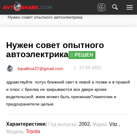
Главная
Вопросы экспертам
Toyota
Vitz
Нужен совет опытного автоэлектрика
Нужен совет опытного
автоэлектрика
РЕШЕН
27.03.2021
lopatkoa37@gmail.com
здравствуйте. потух ближний свет в левой а позже и в правой
и плюс с брелка не закрываются все двери кроме
водительской. вчем может быть причинам?лампочки и
предохранители целые.
2002,
,
Характеристики:
Год выпуска:
Марка:
Vitz
Toyota
Модель: