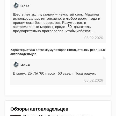
Олег
Шесть лет эксплуатации – немалый срок. Машина
использовалась интенсивно, в любое время года и
практически без перерывов. Разумеется, в
экстремальные морозы, вроде -30, двигатель
предварительно прогревался, чтобы избежать
проблем. И тем не менее, за весь период
03.02.2026
использования не было ни единой поломки,
связанной с аккумулятором. Прекрасный
аккумулятор! Недавно установил новый АКОМ +
Характеристика автоаккумуляторов Enrun, отзывы реальных
EFB 75. Судя по характеристикам, он даже
автовладельцев
превосходит предыдущую модель.
Илья
В минус 25 75/760 пассат б3 завел. Пока радует.
03.02.2026
Обзоры автовладельцев