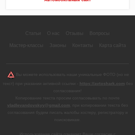
Статьи
О нас
Отзывы
Вопросы
Мастер-классы
Законы
Контакты
Карта сайта
Вы можете использовать наши уникальные ФОТО (но не
текст) при указании активной ссылки -
https://avtoshark.com
без
согласования!
Копирование текста просим согласовывать по почте
vladlevandovskyy@gmail.com
, при копировании текста без
согласования будем писать жалобы хостеру, регистратору и
поисковикам.
Использование сайта означает Ваше согласие с