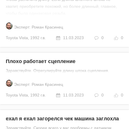
хватит, приобретите похожий, но более длинный, главное,
чтобы была одинаковая резьба.
Эксперт: Роман Красинец
Toyota
Vista
,
1992 г.в.
11.03.2023
0
0
Плохо работает сцепление
Здравствуйте. Отрегулируйте длину штока сцепления.
Эксперт: Роман Красинец
Toyota
Vista
,
1992 г.в.
11.03.2023
0
0
ехал я ехал загорелся чек машина заглохла
Здравствуйте. Скорее всего у вас проблемы с датчиком