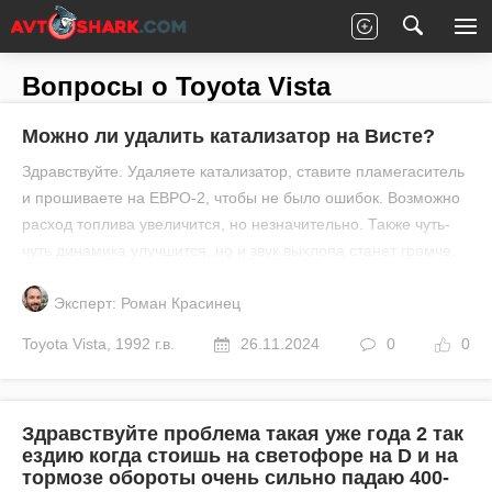
Главная
Все вопросы
Toyota
Vista
Вопросы о Toyota Vista
Можно ли удалить катализатор на Висте?
Здравствуйте. Удаляете катализатор, ставите пламегаситель
и прошиваете на ЕВРО-2, чтобы не было ошибок. Возможно
расход топлива увеличится, но незначительно. Также чуть-
чуть динамика улучшится, но и звук выхлопа станет громче.
Эксперт: Роман Красинец
Toyota
Vista
,
1992 г.в.
26.11.2024
0
0
Здравствуйте проблема такая уже года 2 так
ездию когда стоишь на светофоре на D и на
тормозе обороты очень сильно падаю 400-