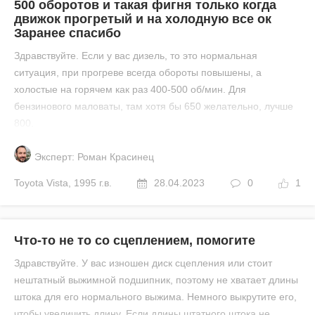
500 оборотов и такая фигня только когда
движок прогретый и на холодную все ок
Заранее спасибо
Здравствуйте. Если у вас дизель, то это нормальная
ситуация, при прогреве всегда обороты повышены, а
холостые на горячем как раз 400-500 об/мин. Для
бензинового маловаты, там хотя бы 650 желательно, лучше
800.
Эксперт: Роман Красинец
Toyota
Vista
,
1995 г.в.
28.04.2023
0
1
Что-то не то со сцеплением, помогите
Здравствуйте. У вас изношен диск сцепления или стоит
нештатный выжимной подшипник, поэтому не хватает длины
штока для его нормального выжима. Немного выкрутите его,
чтобы увеличить длину. Если длины штатного штока не