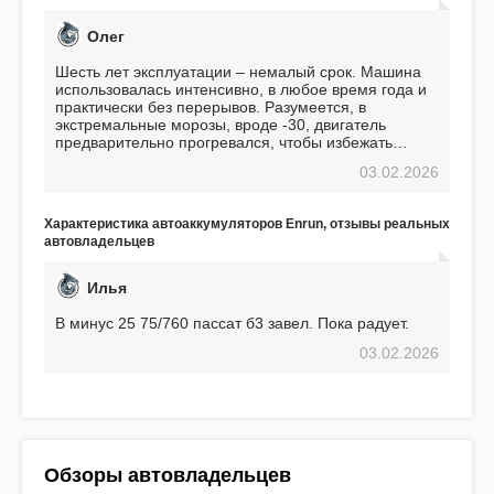
Олег
Шесть лет эксплуатации – немалый срок. Машина
использовалась интенсивно, в любое время года и
практически без перерывов. Разумеется, в
экстремальные морозы, вроде -30, двигатель
предварительно прогревался, чтобы избежать
проблем. И тем не менее, за весь период
03.02.2026
использования не было ни единой поломки,
связанной с аккумулятором. Прекрасный
аккумулятор! Недавно установил новый АКОМ +
Характеристика автоаккумуляторов Enrun, отзывы реальных
EFB 75. Судя по характеристикам, он даже
автовладельцев
превосходит предыдущую модель.
Илья
В минус 25 75/760 пассат б3 завел. Пока радует.
03.02.2026
Обзоры автовладельцев