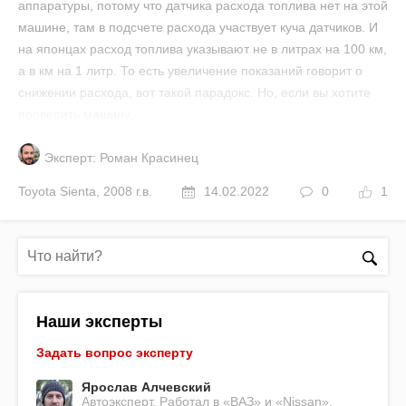
аппаратуры, потому что датчика расхода топлива нет на этой
машине, там в подсчете расхода участвует куча датчиков. И
на японцах расход топлива указывают не в литрах на 100 км,
а в км на 1 литр. То есть увеличение показаний говорит о
снижении расхода, вот такой парадокс. Но, если вы хотите
проверить машину, ...
Эксперт: Роман Красинец
Toyota
Sienta
,
2008 г.в.
14.02.2022
0
1
Наши эксперты
Задать вопрос эксперту
Ярослав Алчевский
Автоэксперт. Работал в «ВАЗ» и «Nissan».