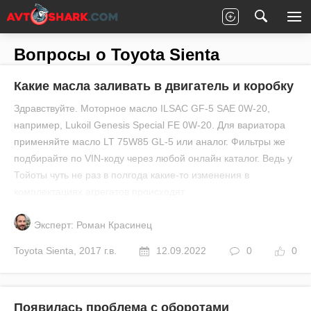
Главная
Все вопросы
Toyota
Sienta
Вопросы о Toyota Sienta
Какие масла заливать в двигатель и коробку
Здравствуйте. Моторное масло ILSAC GF-5 SAE 0W-20,
например, Lukoil Genesis Special FE 0W-20. Для вариатора
применяйте масло LT 75W85 GL-5 или аналог. Фильтры же
подбирайте по VIN-коду через любой онлайн каталог. Ведь у
Тойоты чуть не раз в полгода какие-то изменения в
комплектациях агрегатов происходят.
Эксперт: Роман Красинец
Toyota
Sienta
,
2017 г.в.
12.09.2022
0
0
Появилась проблема с оборотами