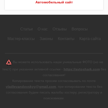
Автомобильный сайт
Статьи
О нас
Отзывы
Вопросы
Мастер-классы
Законы
Контакты
Карта сайта
Вы можете использовать наши уникальные ФОТО (но не
текст) при указании активной ссылки -
https://avtoshark.com
без
согласования!
Копирование текста просим согласовывать по почте
vladlevandovskyy@gmail.com
, при копировании текста без
согласования будем писать жалобы хостеру, регистратору и
поисковикам.