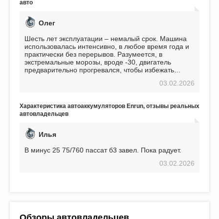
авто
Олег
Шесть лет эксплуатации – немалый срок. Машина
использовалась интенсивно, в любое время года и
практически без перерывов. Разумеется, в
экстремальные морозы, вроде -30, двигатель
предварительно прогревался, чтобы избежать
проблем. И тем не менее, за весь период
03.02.2026
использования не было ни единой поломки,
связанной с аккумулятором. Прекрасный
аккумулятор! Недавно установил новый АКОМ +
Характеристика автоаккумуляторов Enrun, отзывы реальных
EFB 75. Судя по характеристикам, он даже
автовладельцев
превосходит предыдущую модель.
Илья
В минус 25 75/760 пассат б3 завел. Пока радует.
03.02.2026
Обзоры автовладельцев