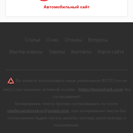
Автомобильный сайт
Статьи
О нас
Отзывы
Вопросы
Мастер-классы
Законы
Контакты
Карта сайта
Вы можете использовать наши уникальные ФОТО (но не
текст) при указании активной ссылки -
https://avtoshark.com
без
согласования!
Копирование текста просим согласовывать по почте
vladlevandovskyy@gmail.com
, при копировании текста без
согласования будем писать жалобы хостеру, регистратору и
поисковикам.