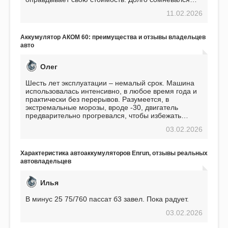
перед приобретением, но в итоге ни разу не
11.02.2026
пожалел. Считаю, что это отличное вложение,
избавляющее от головной боли, связанной с АКБ.
Подтверждаю
Аккумулятор АКОМ 60: преимущества и отзывы владельцев
авто
Олег
Шесть лет эксплуатации – немалый срок. Машина
использовалась интенсивно, в любое время года и
практически без перерывов. Разумеется, в
экстремальные морозы, вроде -30, двигатель
предварительно прогревался, чтобы избежать
проблем. И тем не менее, за весь период
03.02.2026
использования не было ни единой поломки,
связанной с аккумулятором. Прекрасный
аккумулятор! Недавно установил новый АКОМ +
Характеристика автоаккумуляторов Enrun, отзывы реальных
EFB 75. Судя по характеристикам, он даже
автовладельцев
превосходит предыдущую модель.
Илья
В минус 25 75/760 пассат б3 завел. Пока радует.
03.02.2026