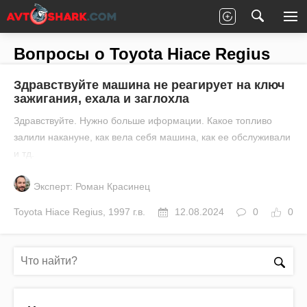
Главная
Все вопросы
Toyota
Hiace Regius
Вопросы о Toyota Hiace Regius
Здравствуйте машина не реагирует на ключ
зажигания, ехала и заглохла
Здравствуйте. Нужно больше иформации. Какое топливо
залили накануне, как вела себя машина, как ее обслуживали
и тд.
Эксперт: Роман Красинец
Toyota
Hiace Regius
,
1997 г.в.
12.08.2024
0
0