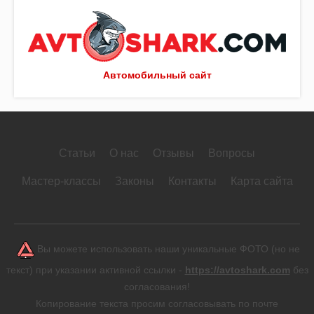
Автомобильный сайт
Статьи
О нас
Отзывы
Вопросы
Мастер-классы
Законы
Контакты
Карта сайта
Вы можете использовать наши уникальные ФОТО (но не
текст) при указании активной ссылки -
https://avtoshark.com
без
согласования!
Копирование текста просим согласовывать по почте