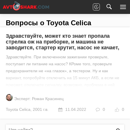
Главная
Все вопросы
Toyota
Celica
Вопросы о Toyota Celica
Здравствуйте, может кто знает пропала
стрелка ож на приборке, и машина не
заводится, стартер крутит, насос не качает,
Здравствуйте. При включенном зажигании проверьте,
поступает ли питание на насос? КРоме того, проверьте
предохранители не «на глазок», а тестером. Ну и как
вариант, попробуйте отключить на 15 минут АКБ, а если не
поможет, отключите сигналку, возможно, проблема в ней.
Эксперт: Роман Красинец
Toyota
Celica
,
2001 г.в.
11.04.2022
0
0