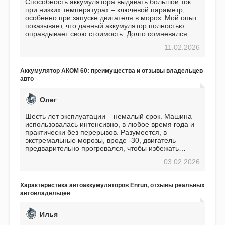
Способность аккумулятора выдавать большой ток
при низких температурах – ключевой параметр,
особенно при запуске двигателя в мороз. Мой опыт
показывает, что данный аккумулятор полностью
оправдывает свою стоимость. Долго сомневался
перед приобретением, но в итоге ни разу не
11.02.2026
пожалел. Считаю, что это отличное вложение,
избавляющее от головной боли, связанной с АКБ.
Подтверждаю
Аккумулятор АКОМ 60: преимущества и отзывы владельцев
авто
Олег
Шесть лет эксплуатации – немалый срок. Машина
использовалась интенсивно, в любое время года и
практически без перерывов. Разумеется, в
экстремальные морозы, вроде -30, двигатель
предварительно прогревался, чтобы избежать
проблем. И тем не менее, за весь период
03.02.2026
использования не было ни единой поломки,
связанной с аккумулятором. Прекрасный
аккумулятор! Недавно установил новый АКОМ +
Характеристика автоаккумуляторов Enrun, отзывы реальных
EFB 75. Судя по характеристикам, он даже
автовладельцев
превосходит предыдущую модель.
Илья