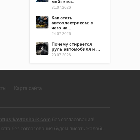
мойке ма...
31.07.2026
Как стать
автоэлектриком: с
чего на...
24.07.2026
Почему стирается
руль автомобиля и ...
23.07.2026
кты
Карта сайта
https://avtoshark.com
без согласования!
екста без согласования будем писать жалобы