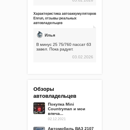
экстремальные морозы,
вроде -30, двигатель
предварительно
Характеристика автоаккумуляторов
прогревался, чтобы избежать
Enrun, отзывы реальных
проблем. И тем не менее, за
автовладельцев
весь период использования
не было ни единой поломки,
связанной с аккумулятором.
Илья
Прекрасный аккумулятор!
Недавно установил новый
В минус 25 75/760 пассат б3
АКОМ + EFB 75. Судя по
завел. Пока радует.
характеристикам, он даже
03.02.2026
превосходит предыдущую
модель.
Обзоры
автовладельцев
Покупка Mini
Countryman и мои
впеча...
02.12.2021
Автомобиль ВАЗ 2107