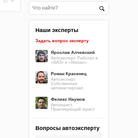
Наши эксперты
Задать вопрос эксперту
Ярослав Алчевский
Автоэксперт. Работал в
«ВАЗ» и «Nissan».
Роман Красинец
Автоэксперт.
Собственная
автомастерская.
Феликс Наумов
Автоюрист.
Практикующий юрист.
Вопросы автоэксперту