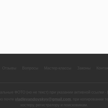
Отзывы
Вопросы
Мастер-классы
Законы
Конта
льные ФОТО (но не текст) при указании активной ссылки -
по почте
vladlevandovskyy@gmail.com
, при копировании т
хостеру, регистратору и поисковикам.