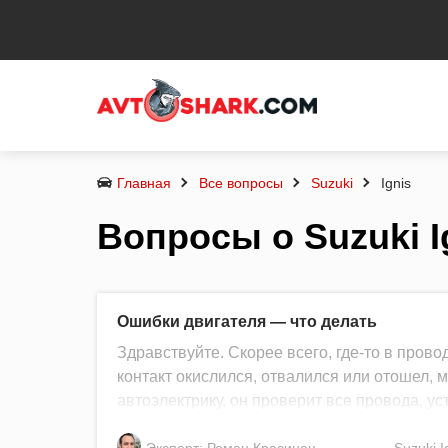
Главная
Все вопросы
Suzuki
Ignis
Вопросы о Suzuki I
Ошибки двигателя — что делать
Здравствуйте. Скорее всего, где-то в прово
контакт окислился, отвалился или отошел, 
автоэлектрику, он проверит все провода, ус