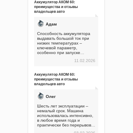
Аккумулятор АКОМ 60:
преимущества и отзывы
владельцев авто
Адам
Способность аккумулятора
выдавать большой ток при
низких температурах –
ключевой параметр,
особенно при запуске
двигателя в мороз. Мой опыт
11.02.2026
показывает, что данный
аккумулятор полностью
оправдывает свою
Аккумулятор АКОМ 60:
стоимость. Долго сомневался
преимущества и отзывы
перед приобретением, но в
владельцев авто
итоге ни разу не пожалел.
Считаю, что это отличное
вложение, избавляющее от
Олег
головной боли, связанной с
АКБ. Подтверждаю
Шесть лет эксплуатации –
немалый срок. Машина
использовалась интенсивно,
в любое время года и
практически без перерывов.
Разумеется, в
03.02.2026