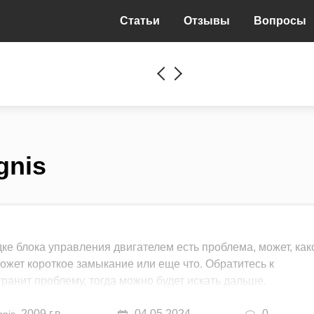
Статьи
Отзывы
Вопросы
gnis
дке блока управления двигателем есть проблема, может, как
может короткое замыкание или еще что. Обратитесь к
транит проблему, тогда можно будет искать дальше.
,
2009 г.в.
04.05.2024
0