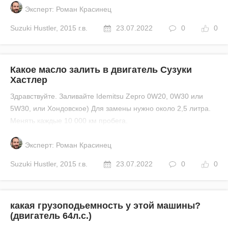
Эксперт: Роман Красинец
Suzuki
Hustler
,
2015 г.в.
23.07.2022
0
0
Какое масло залить в двигатель Сузуки
Хастлер
Здравствуйте. Заливайте Idemitsu Zepro 0W20, 0W30 или
5W30, или Хондовское) Для замены нужно около 2,5 литра.
Менять каждые 10 000 км пробега.
Эксперт: Роман Красинец
Suzuki
Hustler
,
2015 г.в.
23.07.2022
0
0
какая грузоподьемность у этой машины?
(двигатель 64л.с.)