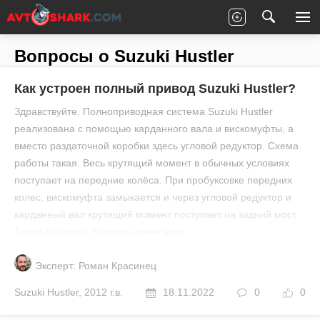
Главная
Все вопросы
Suzuki
Hustler
Вопросы о Suzuki Hustler
Как устроен полный привод Suzuki Hustler?
Здравствуйте. Полноприводная система Suzuki Hustler
реализована с помощью карданного вала и вискомуфты, а
вместо раздаточной коробки здесь угловой редуктор. Схема
работы такая. Весь крутящий момент в обычных условиях
поступает на передние колёса. При пробуксовке передних
колес, вискомуфта замыкается и через угловой редуктор и
карданный вал крутящий момент поступает на задний мост.
Таким образом, Хастлер имеет авто...
Эксперт: Роман Красинец
Suzuki
Hustler
,
2012 г.в.
18.11.2022
0
0