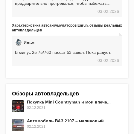
предварительно прогревался, чтобы избежать
проблем. И тем не менее, за весь период
03.02.2026
использования не было ни единой поломки,
связанной с аккумулятором. Прекрасный
аккумулятор! Недавно установил новый АКОМ +
Характеристика автоаккумуляторов Enrun, отзывы реальных
EFB 75. Судя по характеристикам, он даже
автовладельцев
превосходит предыдущую модель.
Илья
В минус 25 75/760 пассат б3 завел. Пока радует.
03.02.2026
Обзоры автовладельцев
Покупка Mini Countryman и мои впеча...
02.12.2021
Автомобиль ВАЗ 2107 – малиновый
02.12.2021