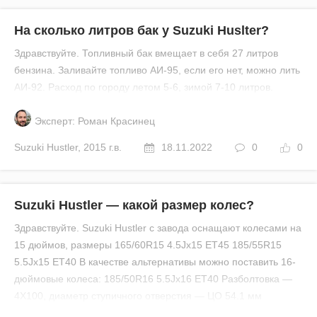
На сколько литров бак у Suzuki Huslter?
Здравствуйте. Топливный бак вмещает в себя 27 литров
бензина. Заливайте топливо АИ-95, если его нет, можно лить
АИ-92. Расход по городу летом 5-6, зимой 7-10 литров.
Эксперт: Роман Красинец
Suzuki
Hustler
,
2015 г.в.
18.11.2022
0
0
Suzuki Hustler — какой размер колес?
Здравствуйте. Suzuki Hustler с завода оснащают колесами на
15 дюймов, размеры 165/60R15 4.5Jx15 ET45 185/55R15
5.5Jx15 ET40 В качестве альтернативы можно поставить 16-
дюймовые колеса: 185/50R16 5.5Jx16 ET40 Разболтовка —
4X100, диаметр ступичного отверстия — ЦО 54.1 мм