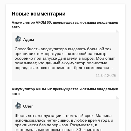
Новые комментарии
Аккумулятор АКОМ 60: преимущества и отзывы владельцев
авто
Адам
Способность аккумулятора выдавать большой ток
при низких температурах – ключевой параметр,
особенно при запуске двигателя в мороз. Мой опыт
показывает, что данный аккумулятор полностью
оправдывает свою стоимость. Долго сомневался
перед приобретением, но в итоге ни разу не
11.02.2026
пожалел. Считаю, что это отличное вложение,
избавляющее от головной боли, связанной с АКБ.
Подтверждаю
Аккумулятор АКОМ 60: преимущества и отзывы владельцев
авто
Олег
Шесть лет эксплуатации – немалый срок. Машина
использовалась интенсивно, в любое время года и
практически без перерывов. Разумеется, в
экстремальные морозы, вроде -30, двигатель