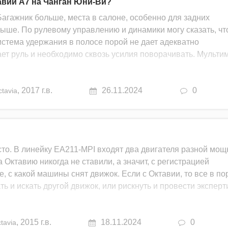
авии А7 на Чанган Юни-Ви?
Багажник больше, места в салоне, особенно для задних
выше. По рулевому управлению и динамики могу сказать, чт
система удержания в полосе порой не дает адекватно
ает руль и необходимо сквозь усилия поворачивать. Мульти
,
2017 г.в.
26.11.2024
0
tavia
сто. В линейку EA211-MPI входят два двигателя разной мощ
ктавию никогда не ставили, а значит, с регистрацией
, с какой машины снят движок. Если с Октавии, то все в по
ть и искать другой движок, или рискнуть и провести эксперт
,
2015 г.в.
18.11.2024
0
tavia