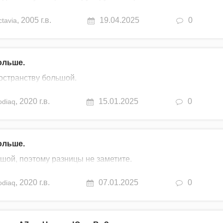
,
2005 г.в.
19.04.2025
0
tavia
ольше.
ространству большой.
,
2020 г.в.
15.01.2025
0
odiaq
ольше.
шой, поэтому разницы не заметите.
,
2020 г.в.
07.01.2025
0
odiaq