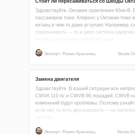
Стоит ли пересаживаться со Шкоды Окт
Здравствуйте. Октавия практичнее Юни-В. 
пассажиров тоже. Клиренс у Октавии тоже 
китаец в чем-то даже уступает. Например, 
поворачивать — то и дело система одергив
китайца все на иностранном языке...
Эксперт: Роман Красинец
Skoda
Oc
Замена двигателя
Здравствуйте. В вашей ситуации все непро
CWVA 110 лс и CWVB 90 лошадей. CWVB на О
изменений будут проблемы. Поэтому узнайте
если нет, то есть два варианта — не рискова
мотора,...
Эксперт: Роман Красинец
Skoda
Oc