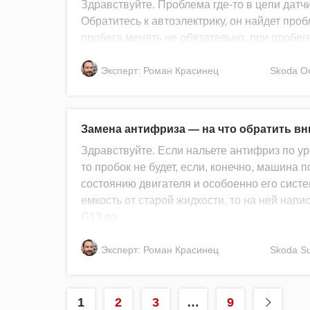
Здравствуйте. Проблема где-то в цепи датч
Обратитесь к автоэлектрику, он найдет проб
пробега менять не обязательно, при пробеге
Эксперт: Роман Красинец
Skoda
Oc
Замена антифриза — на что обратить в
Здравствуйте. Если нальете антифриз по ур
то пробок не будет, если, конечно, машина
состоянию двигателя и особоенно его сист
емкость от старой жидкости, то на ней написа
G13 по...
Эксперт: Роман Красинец
Skoda
S
1
2
3
…
9