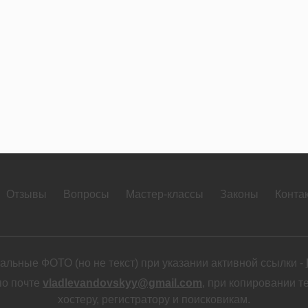
Отзывы
Вопросы
Мастер-классы
Законы
Конта
льные ФОТО (но не текст) при указании активной ссылки -
по почте
vladlevandovskyy@gmail.com
, при копировании т
хостеру, регистратору и поисковикам.