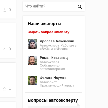
0
Наши эксперты
Задать вопрос эксперту
Ярослав Алчевский
Автоэксперт. Работал в
«ВАЗ» и «Nissan».
0
Роман Красинец
Автоэксперт.
Собственная
автомастерская.
Феликс Наумов
Автоюрист.
Практикующий юрист.
1
Вопросы автоэксперту