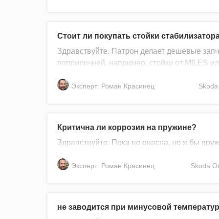
Стоит ли покупать стойки стабилизатора
Здравствуйте. Патрон делает дешевые запча
поприличней, например, стойки от MILES и
Эксперт: Роман Красинец
Skoda
Критична ли коррозия на пружине?
Здравствуйте. Пока не опасна, но я бы пру
Эксперт: Роман Красинец
Skoda
Oc
не заводится при минусовой температу