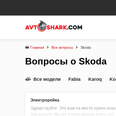
Главная
Все вопросы
Skoda
Вопросы о Skoda
Все модели
Fabia
Karoq
Ko
Электрорейка
Здравствуйте. Это вам на месте нужно искат
они делали. Мы же откуда можем знать, кто,