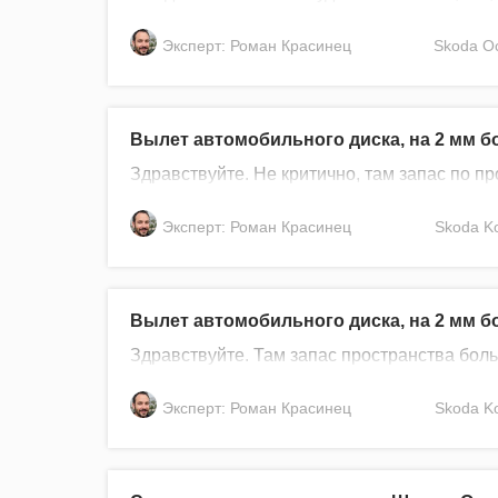
Эксперт: Роман Красинец
Skoda
Oc
Вылет автомобильного диска, на 2 мм б
Здравствуйте. Не критично, там запас по п
Эксперт: Роман Красинец
Skoda
K
Вылет автомобильного диска, на 2 мм б
Здравствуйте. Там запас пространства боль
Эксперт: Роман Красинец
Skoda
K