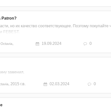
 Patron?
сти, но их качество соответствующее. Поэтому покупайте 
ли FEBEST.
,
19.09.2024
0
Octavia
жину заменил.
,
2015 г.в.
02.03.2024
0
tavia
ре