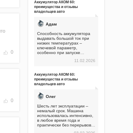
Аккумулятор АКОМ 60:
преимущества и отзывы
владельцев авто
Адам
что
Способность аккумулятора
выдавать большой ток при
низких температурах –
ключевой параметр,
0
особенно при запуске
двигателя в мороз. Мой опыт
11.02.2026
показывает, что данный
аккумулятор полностью
оправдывает свою
Аккумулятор АКОМ 60:
стоимость. Долго сомневался
преимущества и отзывы
перед приобретением, но в
владельцев авто
итоге ни разу не пожалел.
Считаю, что это отличное
вложение, избавляющее от
Олег
головной боли, связанной с
0
АКБ. Подтверждаю
Шесть лет эксплуатации –
немалый срок. Машина
использовалась интенсивно,
в любое время года и
практически без перерывов.
Разумеется, в
03.02.2026