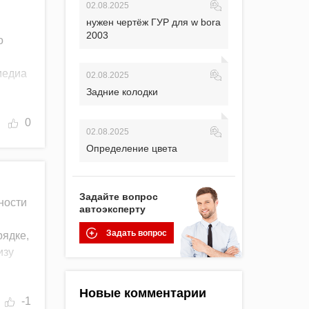
02.08.2025
нужен чертёж ГУР для w bora
2003
о
медиа
02.08.2025
Задние колодки
0
02.08.2025
Определение цвета
Задайте вопрос
ности
автоэксперту
Задать вопрос
рядке,
изу
Новые комментарии
-1