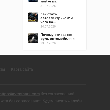
мойке ма...
31.07.2026
Как стать
автоэлектриком: с
чего на...
24.07.2026
Почему стирается
руль автомобиля и ...
23.07.2026
кты
Карта сайта
https://avtoshark.com
без согласования!
екста без согласования будем писать жалобы