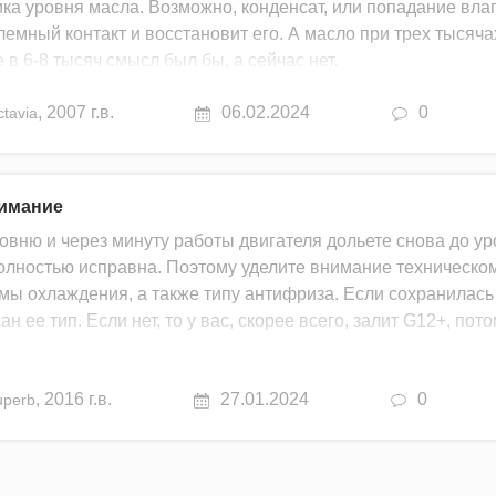
ика уровня масла. Возможно, конденсат, или попадание влаг
лемный контакт и восстановит его. А масло при трех тысяча
 в 6-8 тысяч смысл был бы, а сейчас нет.
,
2007 г.в.
06.02.2024
0
tavia
нимание
овню и через минуту работы двигателя дольете снова до ур
 полностью исправна. Поэтому уделите внимание техническо
емы охлаждения, а также типу антифриза. Если сохранилась
н ее тип. Если нет, то у вас, скорее всего, залит G12+, пото
,
2016 г.в.
27.01.2024
0
uperb