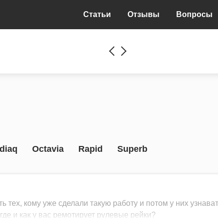
Статьи
Отзывы
Вопросы
diaq
Octavia
Rapid
Superb
ь тех, кому уже сделали такую работу и потом у них узнават
 где и как у вас ремотирует рулевые рейки?