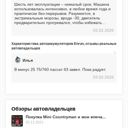
Шесть лет эксплуатации – немалый срок. Машина
использовалась интенсивно, в любое время года и
практически без перерывов. Разумеется, в
экстремальные морозы, вроде -30, двигатель
предварительно прогревался, чтобы избежать
проблем. И тем не менее, за весь период
03.02.2026
использования не было ни единой поломки,
связанной с аккумулятором. Прекрасный
аккумулятор! Недавно установил новый АКОМ +
Характеристика автоаккумуляторов Enrun, отзывы реальных
EFB 75. Судя по характеристикам, он даже
автовладельцев
превосходит предыдущую модель.
Илья
В минус 25 75/760 пассат б3 завел. Пока радует.
03.02.2026
Обзоры автовладельцев
Покупка Mini Countryman и мои впеча...
02.12.2021