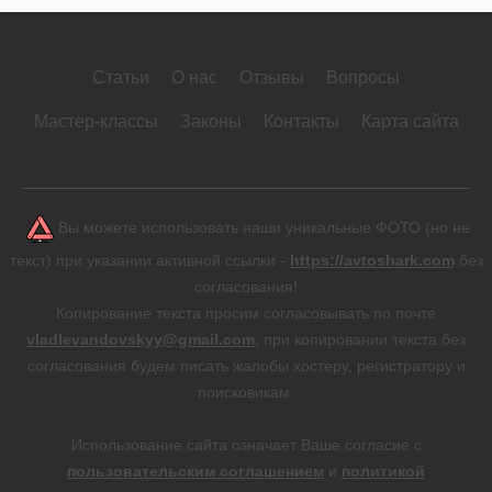
Статьи
О нас
Отзывы
Вопросы
Мастер-классы
Законы
Контакты
Карта сайта
Вы можете использовать наши уникальные ФОТО (но не
текст) при указании активной ссылки -
https://avtoshark.com
без
согласования!
Копирование текста просим согласовывать по почте
vladlevandovskyy@gmail.com
, при копировании текста без
согласования будем писать жалобы хостеру, регистратору и
поисковикам.
Использование сайта означает Ваше согласие с
пользовательским соглашением
и
политикой