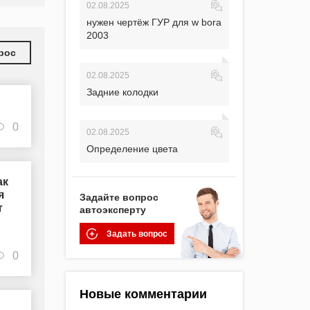
02.08.2025
нужен чертёж ГУР для w bora
2003
рос
02.08.2025
Задние колодки
0
02.08.2025
Определение цвета
ак
я
Задайте вопрос
т
автоэксперту
Задать вопрос
0
Новые комментарии