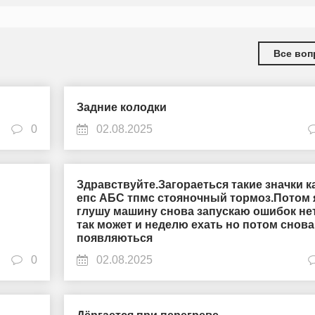
Все воп
Задние колодки
0
02.08.2025
Здравствуйте.Загораеться такие значки к
епс АБС тпмс стояночный тормоз.Потом 
глушу машину снова запускаю ошибок не
так может и неделю ехать но потом снова
появляються
0
02.08.2025