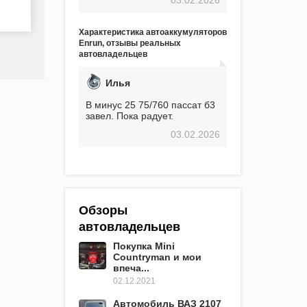
экстремальные морозы,
вроде -30, двигатель
предварительно
Характеристика автоаккумуляторов
прогревался, чтобы избежать
Enrun, отзывы реальных
проблем. И тем не менее, за
автовладельцев
весь период использования
не было ни единой поломки,
связанной с аккумулятором.
Илья
Прекрасный аккумулятор!
Недавно установил новый
В минус 25 75/760 пассат б3
АКОМ + EFB 75. Судя по
завел. Пока радует.
характеристикам, он даже
03.02.2026
превосходит предыдущую
модель.
Обзоры
автовладельцев
Покупка Mini
Countryman и мои
впеча...
02.12.2021
Автомобиль ВАЗ 2107