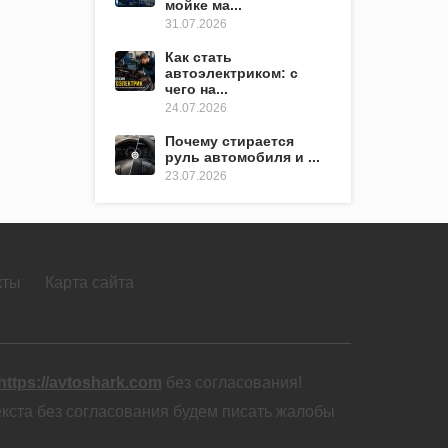
мойке ма...
31.07.2026
Как стать
автоэлектриком: с
чего на...
24.07.2026
Почему стирается
руль автомобиля и ...
23.07.2026
кты
Карта сайта
https://avtoshark.com
без согласования!
екста без согласования будем писать жалобы