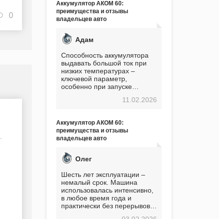
Аккумулятор АКОМ 60:
преимущества и отзывы
0
владельцев авто
Адам
Способность аккумулятора
выдавать большой ток при
низких температурах –
ключевой параметр,
особенно при запуске
двигателя в мороз. Мой опыт
11.02.2026
показывает, что данный
аккумулятор полностью
оправдывает свою
Аккумулятор АКОМ 60:
стоимость. Долго сомневался
преимущества и отзывы
перед приобретением, но в
владельцев авто
итоге ни разу не пожалел.
Считаю, что это отличное
вложение, избавляющее от
Олег
головной боли, связанной с
АКБ. Подтверждаю
Шесть лет эксплуатации –
немалый срок. Машина
использовалась интенсивно,
в любое время года и
практически без перерывов.
Разумеется, в
03.02.2026