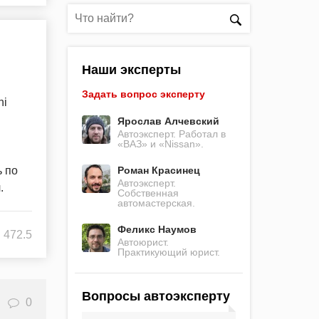
Наши эксперты
Задать вопрос эксперту
ni
Ярослав Алчевский
Автоэксперт. Работал в
«ВАЗ» и «Nissan».
ь по
Роман Красинец
Автоэксперт.
.
Собственная
автомастерская.
Феликс Наумов
472.5
Автоюрист.
Практикующий юрист.
Вопросы автоэксперту
0