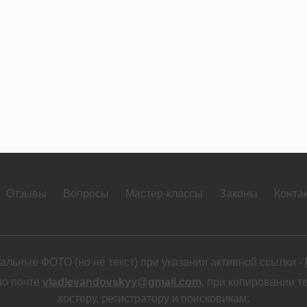
Отзывы
Вопросы
Мастер-классы
Законы
Конта
льные ФОТО (но не текст) при указании активной ссылки -
по почте
vladlevandovskyy@gmail.com
, при копировании т
хостеру, регистратору и поисковикам.