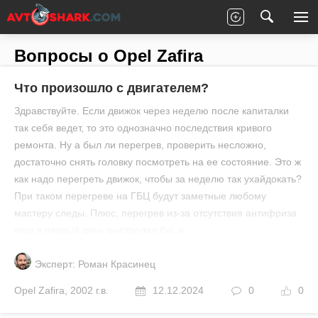
Главная
Все вопросы
Opel
Zafira
Вопросы о Opel Zafira
Что произошло с двигателем?
Здравствуйте. Если движок через неделю после капиталки
так себя ведет, то это однозначно последствия кривого
ремонта. Ну а был ли перегрев, проверить несложно,
достаточно снять головку посмотреть на ее состояние. Это ж
как надо перегреть движок, чтобы за неделю так ухайдокать?
При таком перегреве на ГБЦ будут заметные любому
мастеру следы. Плюс, перегрев из-за отсутствия антифриза
еще в первый день выстрелил бы, а...
Эксперт: Роман Красинец
Opel
Zafira
,
2002 г.в.
12.12.2024
0
0