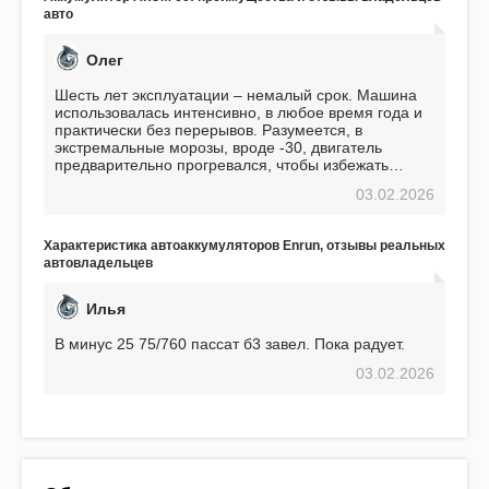
авто
Олег
Шесть лет эксплуатации – немалый срок. Машина
использовалась интенсивно, в любое время года и
практически без перерывов. Разумеется, в
экстремальные морозы, вроде -30, двигатель
предварительно прогревался, чтобы избежать
проблем. И тем не менее, за весь период
03.02.2026
использования не было ни единой поломки,
связанной с аккумулятором. Прекрасный
аккумулятор! Недавно установил новый АКОМ +
Характеристика автоаккумуляторов Enrun, отзывы реальных
EFB 75. Судя по характеристикам, он даже
автовладельцев
превосходит предыдущую модель.
Илья
В минус 25 75/760 пассат б3 завел. Пока радует.
03.02.2026