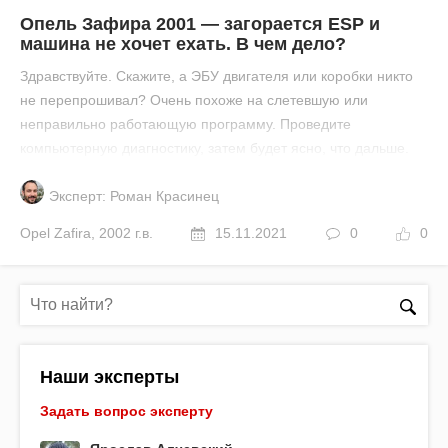
Опель Зафира 2001 — загорается ESP и
машина не хочет ехать. В чем дело?
Здравствуйте. Скажите, а ЭБУ двигателя или коробки никто
не перепрошивал? Очень похоже на слетевшую или
неправильно работающую программу. Проведите
компьютерную диагностику, затем будет ясно, что дальше.
Эксперт: Роман Красинец
Opel
Zafira
,
2002 г.в.
15.11.2021
0
0
Наши эксперты
Задать вопрос эксперту