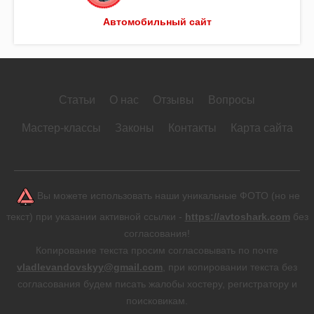
Автомобильный сайт
Статьи
О нас
Отзывы
Вопросы
Мастер-классы
Законы
Контакты
Карта сайта
Вы можете использовать наши уникальные ФОТО (но не
текст) при указании активной ссылки -
https://avtoshark.com
без
согласования!
Копирование текста просим согласовывать по почте
vladlevandovskyy@gmail.com
, при копировании текста без
согласования будем писать жалобы хостеру, регистратору и
поисковикам.