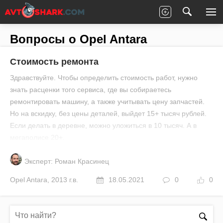
Главная
Все вопросы
Opel
Antara
Вопросы о Opel Antara
Стоимость ремонта
Здравствуйте. Чтобы определить стоимость работ, нужно
знать расценки того сервиса, где вы собираетесь
ремонтировать машину, а также учитывать цену запчастей.
Но на вскидку, без цены деталей, выйдет 15+ тысяч рублей.
Если делать в деревне, можно уложиться в 10 тысяч. А в
мегаполисе 20+.
Эксперт: Роман Красинец
Opel
Antara
,
2013 г.в.
18.05.2021
0
0