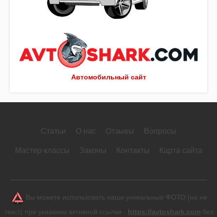
Автомобильный сайт
Статьи
О нас
Отзывы
Вопросы
Мастер-классы
Законы
Контакты
Карта сайта
Вы можете использовать наши уникальные ФОТО (но не
текст) при указании активной ссылки -
https://avtoshark.com
без