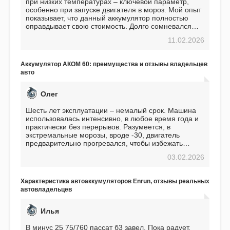
при низких температурах – ключевой параметр,
особенно при запуске двигателя в мороз. Мой опыт
показывает, что данный аккумулятор полностью
оправдывает свою стоимость. Долго сомневался
перед приобретением, но в итоге ни разу не
11.02.2026
пожалел. Считаю, что это отличное вложение,
избавляющее от головной боли, связанной с АКБ.
Подтверждаю
Аккумулятор АКОМ 60: преимущества и отзывы владельцев
авто
Олег
Шесть лет эксплуатации – немалый срок. Машина
использовалась интенсивно, в любое время года и
практически без перерывов. Разумеется, в
экстремальные морозы, вроде -30, двигатель
предварительно прогревался, чтобы избежать
проблем. И тем не менее, за весь период
03.02.2026
использования не было ни единой поломки,
связанной с аккумулятором. Прекрасный
аккумулятор! Недавно установил новый АКОМ +
Характеристика автоаккумуляторов Enrun, отзывы реальных
EFB 75. Судя по характеристикам, он даже
автовладельцев
превосходит предыдущую модель.
Илья
В минус 25 75/760 пассат б3 завел. Пока радует.