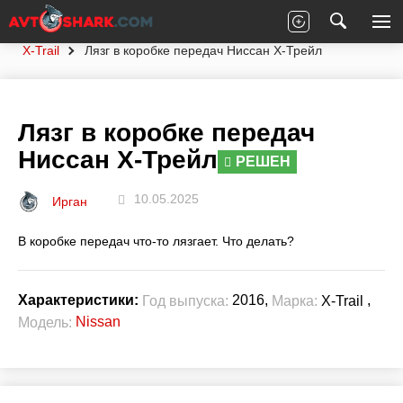
Главная
Вопросы экспертам
Nissan
X-Trail
Лязг в коробке передач Ниссан Х-Трейл
Лязг в коробке передач
Ниссан Х-Трейл
РЕШЕН
10.05.2025
Ирган
В коробке передач что-то лязгает. Что делать?
2016,
,
Характеристики:
Год выпуска:
Марка:
X-Trail
Nissan
Модель: