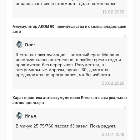
оправдывает свою стоимость. Долго сомневался
перед приобретением, но в итоге ни разу не
11.02.2026
пожалел. Считаю, что это отличное вложение,
избавляющее от головной боли, связанной с АКБ.
Подтверждаю
Аккумулятор АКОМ 60: преимущества и отзывы владельцев
авто
Олег
Шесть лет эксплуатации – немалый срок. Машина
использовалась интенсивно, в любое время года и
практически без перерывов. Разумеется, в
экстремальные морозы, вроде -30, двигатель
предварительно прогревался, чтобы избежать
проблем. И тем не менее, за весь период
03.02.2026
использования не было ни единой поломки,
связанной с аккумулятором. Прекрасный
аккумулятор! Недавно установил новый АКОМ +
Характеристика автоаккумуляторов Enrun, отзывы реальных
EFB 75. Судя по характеристикам, он даже
автовладельцев
превосходит предыдущую модель.
Илья
В минус 25 75/760 пассат б3 завел. Пока радует.
03.02.2026