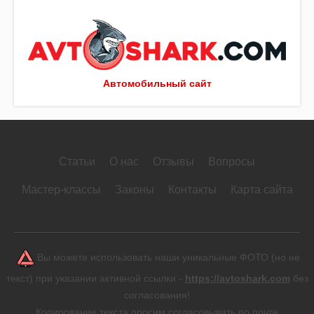
Автомобильный сайт
Статьи
О нас
Отзывы
Вопросы
Мастер-классы
Законы
Контакты
Карта сайта
Вы можете использовать наши уникальные ФОТО (но не
текст) при указании активной ссылки -
https://avtoshark.com
без
согласования!
Копирование текста просим согласовывать по почте