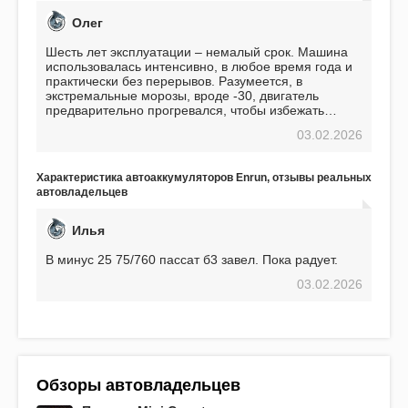
Олег
Шесть лет эксплуатации – немалый срок. Машина
использовалась интенсивно, в любое время года и
практически без перерывов. Разумеется, в
экстремальные морозы, вроде -30, двигатель
предварительно прогревался, чтобы избежать
проблем. И тем не менее, за весь период
03.02.2026
использования не было ни единой поломки,
связанной с аккумулятором. Прекрасный
аккумулятор! Недавно установил новый АКОМ +
Характеристика автоаккумуляторов Enrun, отзывы реальных
EFB 75. Судя по характеристикам, он даже
автовладельцев
превосходит предыдущую модель.
Илья
В минус 25 75/760 пассат б3 завел. Пока радует.
03.02.2026
Обзоры автовладельцев