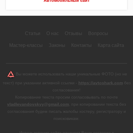
Автомобильный сайт
Статьи
О нас
Отзывы
Вопросы
Мастер-классы
Законы
Контакты
Карта сайта
Вы можете использовать наши уникальные ФОТО (но не
текст) при указании активной ссылки -
https://avtoshark.com
без
согласования!
Копирование текста просим согласовывать по почте
vladlevandovskyy@gmail.com
, при копировании текста без
согласования будем писать жалобы хостеру, регистратору и
поисковикам.
Использование сайта означает Ваше согласие с