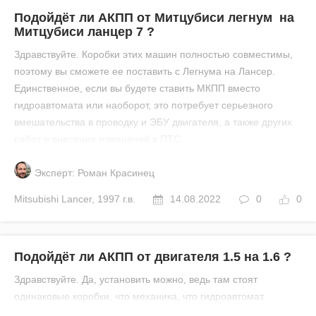
Подойдёт ли АКПП от Митцубиси легнум на
Митцубиси ланцер 7 ?
Здравствуйте. Коробки этих машин полностью совместимы,
поэтому вы сможете ее поставить с Легнума на Лансер.
Единственное, если вы будете ставить МКПП вместо
гидроавтомата или наоборот, это потребует серьезного
вмешательства в проводку и ЭБУ двигателя, а также других
работ и внесения изменений в ПТС.
Эксперт: Роман Красинец
Mitsubishi
Lancer
,
1997 г.в.
14.08.2022
0
0
Подойдёт ли АКПП от двигателя 1.5 на 1.6 ?
Здравствуйте. Да, установить можно, ведь там стоят
одинаковые коробки, что механика, что гидроавтомат.