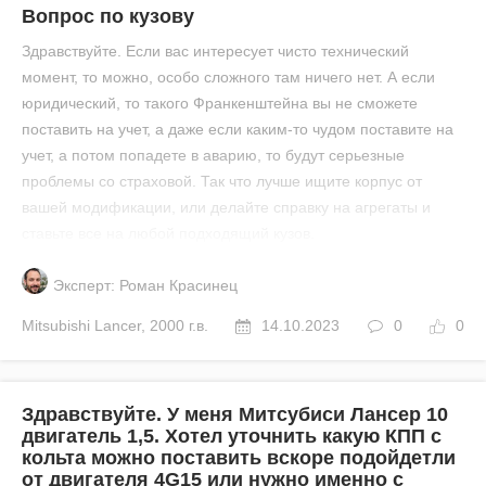
Вопрос по кузову
Здравствуйте. Если вас интересует чисто технический
момент, то можно, особо сложного там ничего нет. А если
юридический, то такого Франкенштейна вы не сможете
поставить на учет, а даже если каким-то чудом поставите на
учет, а потом попадете в аварию, то будут серьезные
проблемы со страховой. Так что лучше ищите корпус от
вашей модификации, или делайте справку на агрегаты и
ставьте все на любой подходящий кузов.
Эксперт: Роман Красинец
Mitsubishi
Lancer
,
2000 г.в.
14.10.2023
0
0
Здравствуйте. У меня Митсубиси Лансер 10
двигатель 1,5. Хотел уточнить какую КПП с
кольта можно поставить вскоре подойдетли
от двигателя 4G15 или нужно именно с