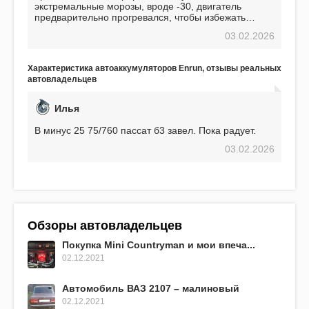
экстремальные морозы, вроде -30, двигатель
предварительно прогревался, чтобы избежать
проблем. И тем не менее, за весь период
03.02.2026
использования не было ни единой поломки,
связанной с аккумулятором. Прекрасный
аккумулятор! Недавно установил новый АКОМ +
Характеристика автоаккумуляторов Enrun, отзывы реальных
EFB 75. Судя по характеристикам, он даже
автовладельцев
превосходит предыдущую модель.
Илья
В минус 25 75/760 пассат б3 завел. Пока радует.
03.02.2026
Обзоры автовладельцев
Покупка Mini Countryman и мои впеча...
02.12.2021
Автомобиль ВАЗ 2107 – малиновый
02.12.2021