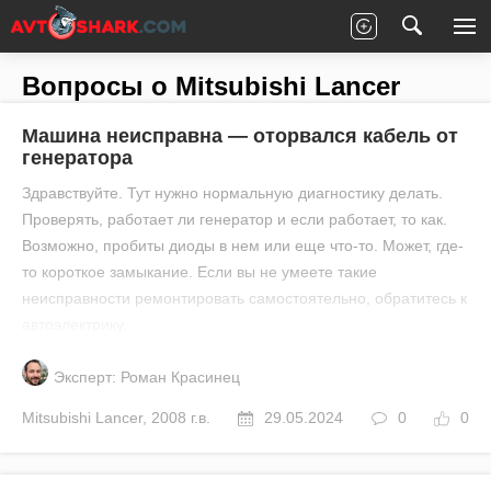
Главная
Все вопросы
Mitsubishi
Lancer
Вопросы о Mitsubishi Lancer
Машина неисправна — оторвался кабель от
генератора
Здравствуйте. Тут нужно нормальную диагностику делать.
Проверять, работает ли генератор и если работает, то как.
Возможно, пробиты диоды в нем или еще что-то. Может, где-
то короткое замыкание. Если вы не умеете такие
неисправности ремонтировать самостоятельно, обратитесь к
автоэлектрику.
Эксперт: Роман Красинец
Mitsubishi
Lancer
,
2008 г.в.
29.05.2024
0
0