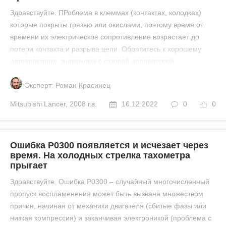
Здравствуйте. ПРоблема в клеммах (контактах, колодках)
которые покрыты грязью или окислами, поэтому время от
времени их электрическое сопротивление возрастает до
потери контакта и разрыва цепи. Обратитесь к хорошему
автоэлектрику, знакомому с газовой аппаратурой.
Эксперт: Роман Красинец
Mitsubishi
Lancer
,
2008 г.в.
16.12.2022
0
0
Ошибка Р0300 появляется и исчезает через
время. На холодных стрелка тахометра
прыгает
Здравствуйте. Ошибка Р0300 – случайный многочисленный
пропуск воспламенения может быть вызвана множеством
причин, начиная от механики двигателя (сбитые фазы или
низкая компрессия) и заканчивая электроникой (проблема с