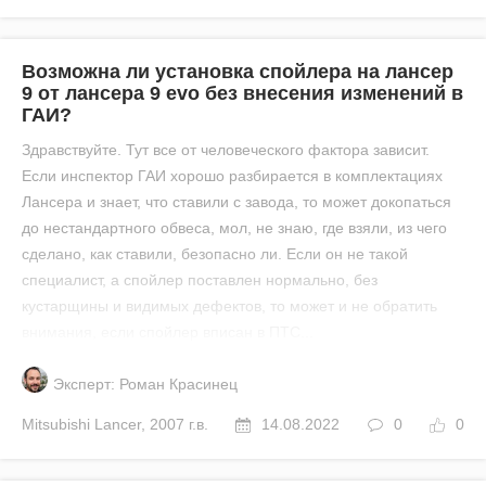
Возможна ли установка спойлера на лансер
9 от лансера 9 evo без внесения изменений в
ГАИ?
Здравствуйте. Тут все от человеческого фактора зависит.
Если инспектор ГАИ хорошо разбирается в комплектациях
Лансера и знает, что ставили с завода, то может докопаться
до нестандартного обвеса, мол, не знаю, где взяли, из чего
сделано, как ставили, безопасно ли. Если он не такой
специалист, а спойлер поставлен нормально, без
кустарщины и видимых дефектов, то может и не обратить
внимания, если спойлер вписан в ПТС...
Эксперт: Роман Красинец
Mitsubishi
Lancer
,
2007 г.в.
14.08.2022
0
0