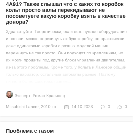
4А91? Также слышал что с каких то коробок
кольт просто валы перекидывают не
посоветуете какую коробку взять в качестве
донора?
Здравствуйте. Теоретически, если есть нужное оборудование
и навыки, можно перекинуть любую коробку, но практически,
даже одинаковые коробки с разных моделей машин
перекинуть не так просто. Они подходят по креплениям, но
их мозги прошиты под другие блоки управления двигателем,
из-за этого проблемы. Кроме того, у Кольта и Лансера общий
только вариатор, остальные автоматы разные. Поэтому
лично я бы не советовал заним...
Эксперт: Роман Красинец
Mitsubishi
Lancer
,
2010 г.в.
14.10.2023
0
0
Проблема с газом