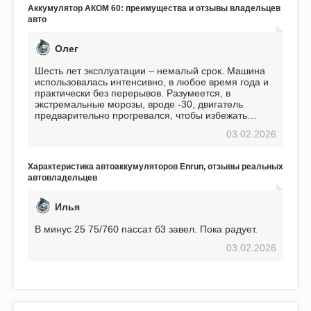
Подтверждаю
Аккумулятор АКОМ 60: преимущества и отзывы владельцев
авто
Олег
Шесть лет эксплуатации – немалый срок. Машина
использовалась интенсивно, в любое время года и
практически без перерывов. Разумеется, в
экстремальные морозы, вроде -30, двигатель
предварительно прогревался, чтобы избежать
проблем. И тем не менее, за весь период
03.02.2026
использования не было ни единой поломки,
связанной с аккумулятором. Прекрасный
аккумулятор! Недавно установил новый АКОМ +
Характеристика автоаккумуляторов Enrun, отзывы реальных
EFB 75. Судя по характеристикам, он даже
автовладельцев
превосходит предыдущую модель.
Илья
В минус 25 75/760 пассат б3 завел. Пока радует.
03.02.2026