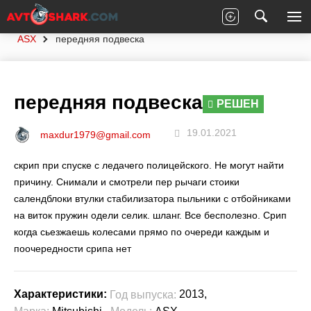
Главная
Вопросы экспертам
Mitsubishi
ASX
передняя подвеска
передняя подвеска
РЕШЕН
19.01.2021
maxdur1979@gmail.com
скрип при спуске с ледачего полицейского. Не могут найти
причину. Снимали и смотрели пер рычаги стоики
салендблоки втулки стабилизатора пыльники с отбойниками
на виток пружин одели селик. шланг. Все бесполезно. Срип
когда сьезжаешь колесами прямо по очереди каждым и
поочередности срипа нет
2013,
Характеристики:
Год выпуска:
,