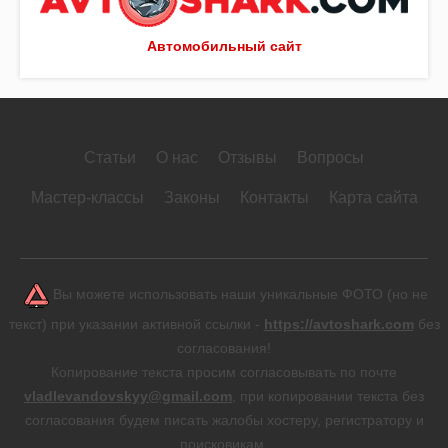
Автомобильный сайт
Статьи
О нас
Отзывы
Вопросы
Мастер-классы
Законы
Контакты
Карта сайта
Вы можете использовать наши уникальные ФОТО (но не
текст) при указании активной ссылки -
https://avtoshark.com
без
согласования!
Копирование текста просим согласовывать по почте
vladlevandovskyy@gmail.com
, при копировании текста без
согласования будем писать жалобы хостеру, регистратору и
поисковикам.