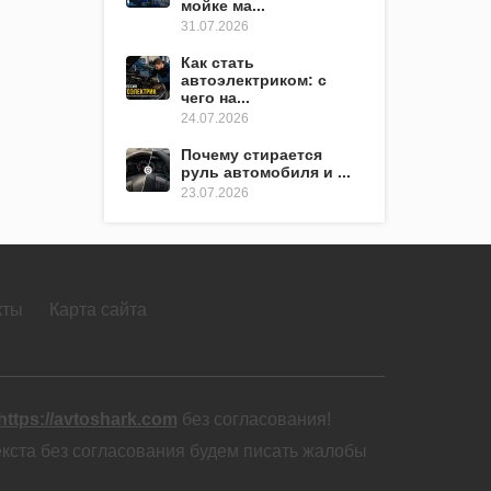
мойке ма...
31.07.2026
Как стать
автоэлектриком: с
чего на...
24.07.2026
Почему стирается
руль автомобиля и ...
23.07.2026
кты
Карта сайта
https://avtoshark.com
без согласования!
екста без согласования будем писать жалобы