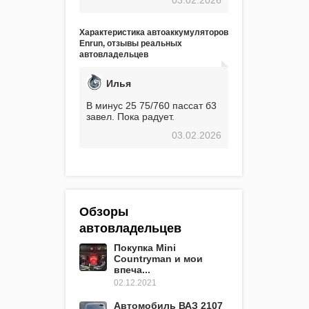
экстремальные морозы,
вроде -30, двигатель
предварительно
Характеристика автоаккумуляторов
прогревался, чтобы избежать
Enrun, отзывы реальных
проблем. И тем не менее, за
автовладельцев
весь период использования
не было ни единой поломки,
связанной с аккумулятором.
Илья
Прекрасный аккумулятор!
Недавно установил новый
В минус 25 75/760 пассат б3
АКОМ + EFB 75. Судя по
завел. Пока радует.
характеристикам, он даже
03.02.2026
превосходит предыдущую
модель.
Обзоры
автовладельцев
Покупка Mini
Countryman и мои
впеча...
02.12.2021
Автомобиль ВАЗ 2107