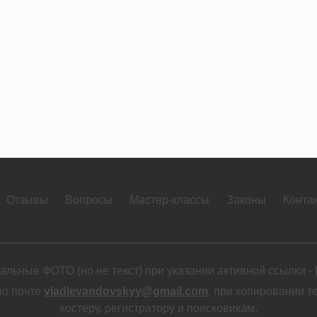
Отзывы
Вопросы
Мастер-классы
Законы
Конта
льные ФОТО (но не текст) при указании активной ссылки -
по почте
vladlevandovskyy@gmail.com
, при копировании т
хостеру, регистратору и поисковикам.