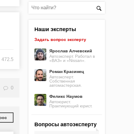
Наши эксперты
Задать вопрос эксперту
Ярослав Алчевский
Автоэксперт. Работал в
472.5
«ВАЗ» и «Nissan».
Роман Красинец
Автоэксперт.
Собственная
автомастерская.
0
Феликс Наумов
Автоюрист.
Практикующий юрист.
рос
Вопросы автоэксперту