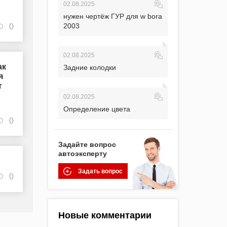
02.08.2025
нужен чертёж ГУР для w bora
2003
0
02.08.2025
ак
Задние колодки
я
т
02.08.2025
Определение цвета
0
Задайте вопрос
автоэксперту
Задать вопрос
0
Новые комментарии