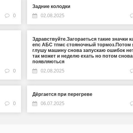
Задние колодки
0
02.08.2025
Здравствуйте.Загораеться такие значки к
епс АБС тпмс стояночный тормоз.Потом 
глушу машину снова запускаю ошибок не
так может и неделю ехать но потом снова
появляються
0
02.08.2025
Дёргается при перегреве
0
06.07.2025