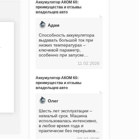
Аккумулятор АКОМ 60:
преимущества и отзывы
владельцев авто
Адам
Способность аккумулятора
выдавать большой ток при
низких температурах –
ключевой параметр,
особенно при запуске
двигателя в мороз. Мой опыт
11.02.2026
показывает, что данный
аккумулятор полностью
оправдывает свою
Аккумулятор АКОМ 60:
стоимость. Долго сомневался
преимущества и отзывы
перед приобретением, но в
владельцев авто
итоге ни разу не пожалел.
Считаю, что это отличное
вложение, избавляющее от
Олег
головной боли, связанной с
АКБ. Подтверждаю
Шесть лет эксплуатации –
немалый срок. Машина
использовалась интенсивно,
в любое время года и
практически без перерывов.
Разумеется, в
03.02.2026