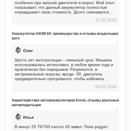
особенно при запуске двигателя в мороз. Мой опыт
показывает, что данный аккумулятор полностью
оправдывает свою стоимость. Долго сомневался
перед приобретением, но в итоге ни разу не
11.02.2026
пожалел. Считаю, что это отличное вложение,
избавляющее от головной боли, связанной с АКБ.
Подтверждаю
Аккумулятор АКОМ 60: преимущества и отзывы владельцев
авто
Олег
Шесть лет эксплуатации – немалый срок. Машина
использовалась интенсивно, в любое время года и
практически без перерывов. Разумеется, в
экстремальные морозы, вроде -30, двигатель
предварительно прогревался, чтобы избежать
проблем. И тем не менее, за весь период
03.02.2026
использования не было ни единой поломки,
связанной с аккумулятором. Прекрасный
аккумулятор! Недавно установил новый АКОМ +
Характеристика автоаккумуляторов Enrun, отзывы реальных
EFB 75. Судя по характеристикам, он даже
автовладельцев
превосходит предыдущую модель.
Илья
В минус 25 75/760 пассат б3 завел. Пока радует.