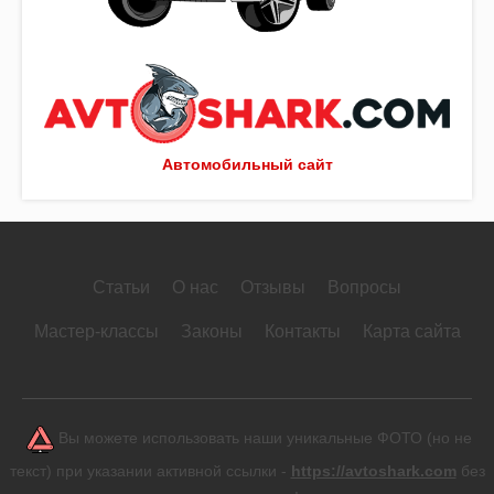
Автомобильный сайт
Статьи
О нас
Отзывы
Вопросы
Мастер-классы
Законы
Контакты
Карта сайта
Вы можете использовать наши уникальные ФОТО (но не
текст) при указании активной ссылки -
https://avtoshark.com
без