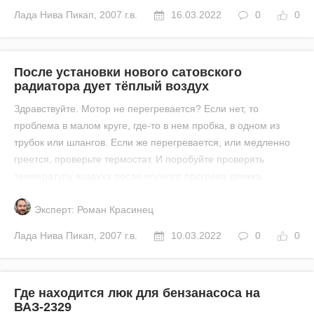
Лада
Нива Пикап
,
2007 г.в.
16.03.2022
0
0
После установки нового сатовского
радиатора дует тёплый воздух
Здравствуйте. Мотор не перегревается? Если нет, то
проблема в малом круге, где-то в нем пробка, в одном из
трубок или шлангов. Если же перегревается, или медленно
греется, проверьте термостат. И поробуйте проверять
температуру воздуха после полного прогрева движка.
Эксперт: Роман Красинец
Лада
Нива Пикап
,
2007 г.в.
10.03.2022
0
0
Где находится люк для бензанасоса на
ВАЗ-2329