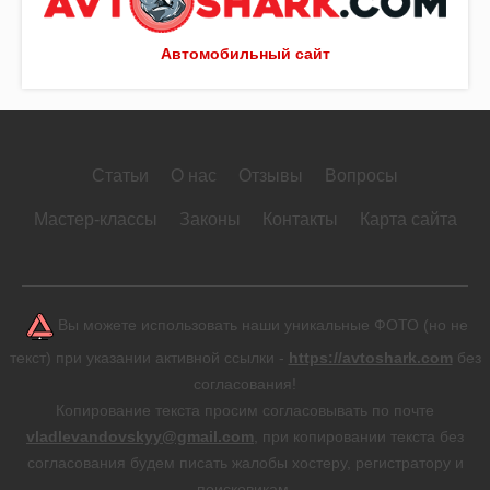
Автомобильный сайт
Статьи
О нас
Отзывы
Вопросы
Мастер-классы
Законы
Контакты
Карта сайта
Вы можете использовать наши уникальные ФОТО (но не
текст) при указании активной ссылки -
https://avtoshark.com
без
согласования!
Копирование текста просим согласовывать по почте
vladlevandovskyy@gmail.com
, при копировании текста без
согласования будем писать жалобы хостеру, регистратору и
поисковикам.