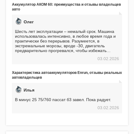
Подтверждаю
Аккумулятор АКОМ 60: преимущества и отзывы владельцев
авто
Олег
Шесть лет эксплуатации – немалый срок. Машина
использовалась интенсивно, в любое время года и
практически без перерывов. Разумеется, в
экстремальные морозы, вроде -30, двигатель
предварительно прогревался, чтобы избежать
проблем. И тем не менее, за весь период
03.02.2026
использования не было ни единой поломки,
связанной с аккумулятором. Прекрасный
аккумулятор! Недавно установил новый АКОМ +
Характеристика автоаккумуляторов Enrun, отзывы реальных
EFB 75. Судя по характеристикам, он даже
автовладельцев
превосходит предыдущую модель.
Илья
В минус 25 75/760 пассат б3 завел. Пока радует.
03.02.2026