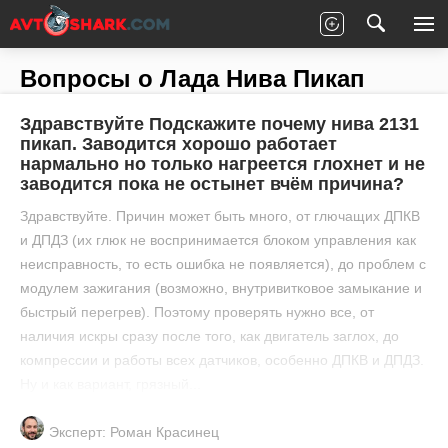
Главная
Все вопросы
Лада
Нива Пикап
Вопросы о Лада Нива Пикап
Здравствуйте Подскажите почему нива 2131
пикап. Заводится хорошо работает
нармально но только нагреется глохнет и не
заводится пока не остынет вчём причина?
Здравствуйте. Причин может быть много, от глючащих ДПКВ
и ДПДЗ (их глюк не воспринимается блоком управления как
неисправность, то есть ошибка не появляется), до проблем с
модулем зажигания (возможно, внутривитковое замыкание и
быстрый перегрев). Поэтому проверять нужно все, от
наличия искры сразу после того, как двигатель заглох, до
компрессии и работы всех датчиков, особенно ДПКВ и ДПДЗ.
Ну и как вариант, грязный...
Эксперт: Роман Красинец