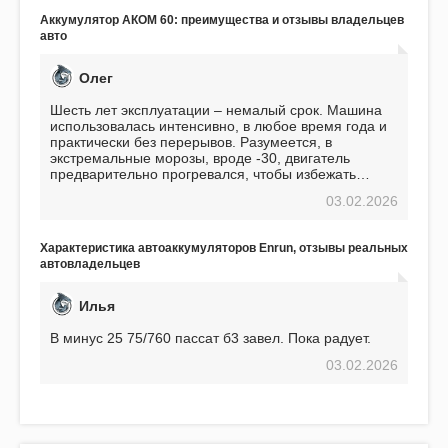
Подтверждаю
Аккумулятор АКОМ 60: преимущества и отзывы владельцев
авто
Олег
Шесть лет эксплуатации – немалый срок. Машина
использовалась интенсивно, в любое время года и
практически без перерывов. Разумеется, в
экстремальные морозы, вроде -30, двигатель
предварительно прогревался, чтобы избежать
проблем. И тем не менее, за весь период
03.02.2026
использования не было ни единой поломки,
связанной с аккумулятором. Прекрасный
аккумулятор! Недавно установил новый АКОМ +
Характеристика автоаккумуляторов Enrun, отзывы реальных
EFB 75. Судя по характеристикам, он даже
автовладельцев
превосходит предыдущую модель.
Илья
В минус 25 75/760 пассат б3 завел. Пока радует.
03.02.2026