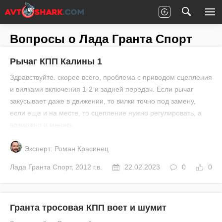
Главная
Все вопросы
Лада
Гранта Спорт
Вопросы о Лада Гранта Спорт
Рычаг КПП Калины 1
Здравствуйте. скорее всего, проблема с приводом сцепления
и вилками включения 1-2 и задней передач. Если рычаг
закусывает даже в движении, то вилки точно под замену,
если еще и на месте, то сцепление нужно регулировать, а
возможно и менять.
Эксперт: Роман Красинец
Лада
Гранта Спорт
,
2012 г.в.
22.02.2023
0
0
Гранта тросовая КПП воет и шумит