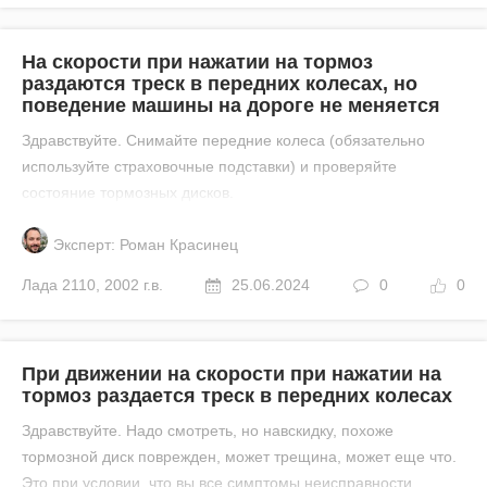
На скорости при нажатии на тормоз
раздаются треск в передних колесах, но
поведение машины на дороге не меняется
Здравствуйте. Снимайте передние колеса (обязательно
используйте страховочные подставки) и проверяйте
состояние тормозных дисков.
Эксперт: Роман Красинец
Лада
2110
,
2002 г.в.
25.06.2024
0
0
При движении на скорости при нажатии на
тормоз раздается треск в передних колесах
Здравствуйте. Надо смотреть, но навскидку, похоже
тормозной диск поврежден, может трещина, может еще что.
Это при условии, что вы все симптомы неисправности