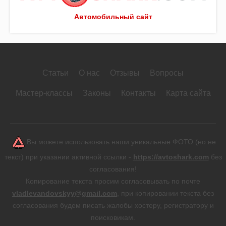
Автомобильный сайт
Статьи
О нас
Отзывы
Вопросы
Мастер-классы
Законы
Контакты
Карта сайта
Вы можете использовать наши уникальные ФОТО (но не
текст) при указании активной ссылки -
https://avtoshark.com
без
согласования!
Копирование текста просим согласовывать по почте
vladlevandovskyy@gmail.com
, при копировании текста без
согласования будем писать жалобы хостеру, регистратору и
поисковикам.