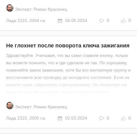
Эксперт: Роман Красинец
Лада
2110
,
2004 г.в.
06.05.2024
0
0
Не глохнет после поворота ключа зажигания
Здравствуйте. Учитывая, что вы сами ставили кнопку, только
вы можете помнить, что и где сделали не так. По хорошему,
поменяйте замок зажигания, хотя бы его контактную группу и
восстановите всю проводку до исходного состояния. Если не
можете сами, обратитесь к автоэлектрику. Он посмотрит на
ваше творчество и найдет, затем устранит причину.
Эксперт: Роман Красинец
Лада
2110
,
2005 г.в.
02.03.2024
0
0