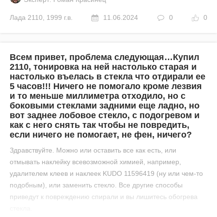
Лада
2110
,
1999 г.в.
11.06.2024
0
0
Всем привет, проблема следующая…Купил
2110, тонировка на ней настолько старая и
настолько въелась в стекла что отдирали ее
5 часов!!! Ничего не помогало кроме лезвия
и то меньше миллиметра отходило, но с
боковыми стеклами задними еще ладно, но
вот заднее лобовое стекло, с подогревом и
как с него снять так чтобы не повредить,
если ничего не помогает, не фен, ничего?
Здравствуйте. Можно или оставить все как есть, или
отмывать наклейку всевозможной химией, например,
удалителем клеев и наклеек KUDO 11596419 (ну или чем-то
подобным), или заменить стекло. Все другие способы
приведут к повреждению спирали и вы лишитесь обогрева
стекла.