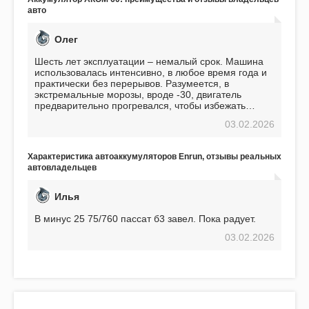
авто
Олег
Шесть лет эксплуатации – немалый срок. Машина
использовалась интенсивно, в любое время года и
практически без перерывов. Разумеется, в
экстремальные морозы, вроде -30, двигатель
предварительно прогревался, чтобы избежать
проблем. И тем не менее, за весь период
03.02.2026
использования не было ни единой поломки,
связанной с аккумулятором. Прекрасный
аккумулятор! Недавно установил новый АКОМ +
Характеристика автоаккумуляторов Enrun, отзывы реальных
EFB 75. Судя по характеристикам, он даже
автовладельцев
превосходит предыдущую модель.
Илья
В минус 25 75/760 пассат б3 завел. Пока радует.
03.02.2026