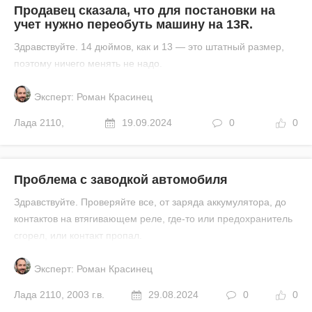
Продавец сказала, что для постановки на
учет нужно переобуть машину на 13R.
Здравствуйте. 14 дюймов, как и 13 — это штатный размер,
поэтому ничего менять не надо.
Эксперт: Роман Красинец
Лада
2110
,
19.09.2024
0
0
Проблема с заводкой автомобиля
Здравствуйте. Проверяйте все, от заряда аккумулятора, до
контактов на втягивающем реле, где-то или предохранитель
сгорел, или контакт пропал.
Эксперт: Роман Красинец
Лада
2110
,
2003 г.в.
29.08.2024
0
0