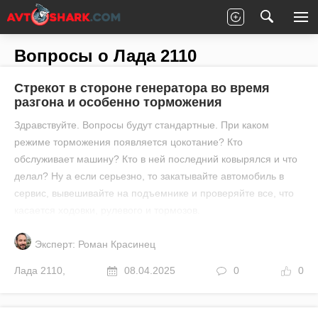
Главная
Все вопросы
Лада
2110
Вопросы о Лада 2110
Стрекот в стороне генератора во время
разгона и особенно торможения
Здравствуйте. Вопросы будут стандартные. При каком
режиме торможения появляется цокотание? Кто
обслуживает машину? Кто в ней последний ковырялся и что
делал? Ну а если серьезно, то закатывайте автомобиль в
сервис, вывешивайте на подъемнике и проверяйте все, что
касается ходовки, рулевого и тормозов.
Эксперт: Роман Красинец
Лада
2110
,
08.04.2025
0
0