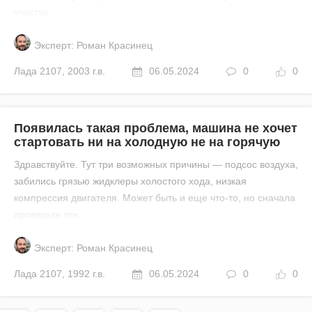
участок.
Эксперт: Роман Красинец
Лада
2107
,
2003 г.в.
06.05.2024
0
0
Появилась такая проблема, машина не хочет
стартовать ни на холодную не на горячую
Здравствуйте. Тут три возможных причины — подсос воздуха,
забились грязью жидклеры холостого хода, низкая
компрессия двигателя. Может быть и еще что-то, но сначала
проверьте эти.
Эксперт: Роман Красинец
Лада
2107
,
1992 г.в.
06.05.2024
0
0