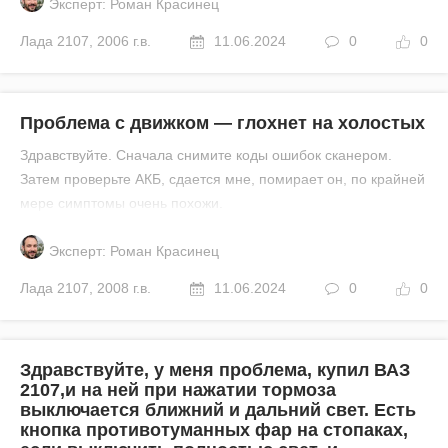
Эксперт: Роман Красинец
Лада
2107
,
2006 г.в.
11.06.2024
0
0
Проблема с движком — глохнет на холостых
Здравствуйте. Сначала снимите коды ошибок сканером.
Затем проверьте АКБ, сдается мне, помирает он, по крайней
мере симптомы очень похожи.
Эксперт: Роман Красинец
Лада
2107
,
2008 г.в.
11.06.2024
0
0
Здравствуйте, у меня проблема, купил ВАЗ
2107,и на ней при нажатии тормоза
выключается ближний и дальний свет. Есть
кнопка противотуманных фар на стопаках,