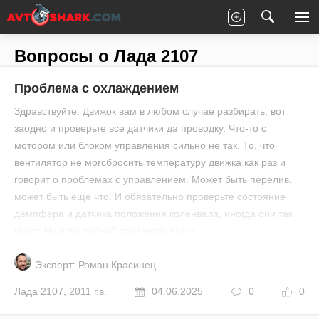
Главная
Все вопросы
Лада
2107
Вопросы о Лада 2107
Проблема с охлаждением
Здравствуйте. Движок вам в любом случае разбирать, вот
заодно и проверьте все датчики да проводку. Что-то с
мотором или блоком управления сильно не так. То, что
вентилятор не могсбросить температуру движка как раз и
говорит о проблемах с управлением. Может быть перелив,
может быть еще что. И обязательно проверьте состояние
демпфера и датчика положения коленвала, иногда они так
чудят. Ну и по полной проверять все о...
Эксперт: Роман Красинец
Лада
2107
,
2011 г.в.
04.06.2025
0
0