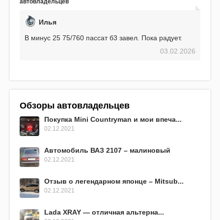
автовладельцев
превосходит предыдущую модель.
Илья
В минус 25 75/760 пассат б3 завел. Пока радует.
03.02.2026
Обзоры автовладельцев
Покупка Mini Countryman и мои впеча...
02.12.2021
Автомобиль ВАЗ 2107 – малиновый
02.12.2021
Отзыв о легендарном японце – Mitsub...
02.12.2021
Lada XRAY — отличная альтерна...