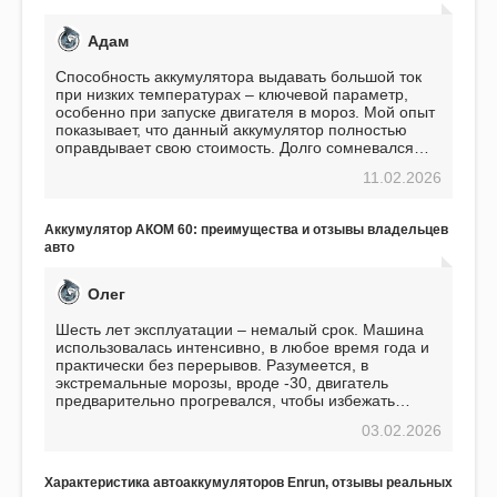
Адам
Способность аккумулятора выдавать большой ток
при низких температурах – ключевой параметр,
особенно при запуске двигателя в мороз. Мой опыт
показывает, что данный аккумулятор полностью
оправдывает свою стоимость. Долго сомневался
перед приобретением, но в итоге ни разу не
11.02.2026
пожалел. Считаю, что это отличное вложение,
избавляющее от головной боли, связанной с АКБ.
Подтверждаю
Аккумулятор АКОМ 60: преимущества и отзывы владельцев
авто
Олег
Шесть лет эксплуатации – немалый срок. Машина
использовалась интенсивно, в любое время года и
практически без перерывов. Разумеется, в
экстремальные морозы, вроде -30, двигатель
предварительно прогревался, чтобы избежать
проблем. И тем не менее, за весь период
03.02.2026
использования не было ни единой поломки,
связанной с аккумулятором. Прекрасный
аккумулятор! Недавно установил новый АКОМ +
Характеристика автоаккумуляторов Enrun, отзывы реальных
EFB 75. Судя по характеристикам, он даже