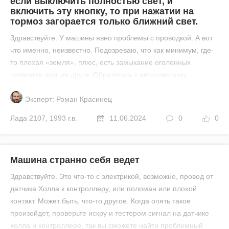
если выключить полностью свет, и
включить эту кнопку, то при нажатии на
тормоз загорается только ближний свет.
Здравствуйте. У машины явно проблемы с проводкой. А вот
что именно, неизвестно. Подозреваю, что как минимум, где-
то плохая «земля», плюс, есть замыкание оголенных
проводов друг на друга. Обратитесь к автоэлектрику. .
Эксперт: Роман Красинец
Лада
2107
,
1993 г.в.
11.06.2024
0
0
Машина странно себя ведет
Здравствуйте. Это что-то с электрикой, возможно, провод от
датчика Холла к контроллеру, или поломан или плохой
контакт. Может быть, что-то другое. Когда опять такое
произойдет, проверьте искру и тестером сигнал на датчике
холла и контроллере, так вы сможете найти проблемный