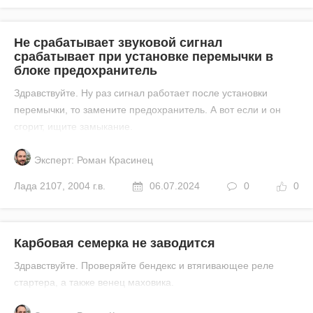
Не срабатывает звуковой сигнал
срабатывает при установке перемычки в
блоке предохранитель
Здравствуйте. Ну раз сигнал работает после установки
перемычки, то замените предохранитель. А вот если и он
сгорит, ищите замыкание.
Эксперт: Роман Красинец
Лада
2107
,
2004 г.в.
06.07.2024
0
0
Карбовая семерка не заводится
Здравствуйте. Проверяйте бендекс и втягивающее реле
стартера, а также венец маховика.