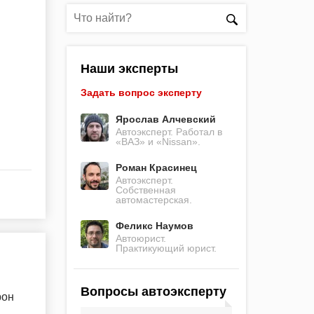
Наши эксперты
Задать вопрос эксперту
Ярослав Алчевский
Автоэксперт. Работал в
«ВАЗ» и «Nissan».
Роман Красинец
Автоэксперт.
Собственная
автомастерская.
Феликс Наумов
Автоюрист.
Практикующий юрист.
Вопросы автоэксперту
рон
.