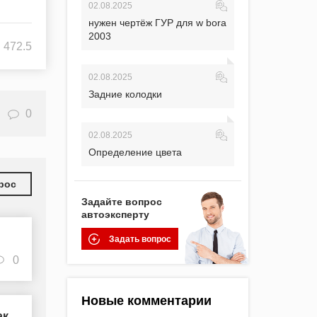
02.08.2025
нужен чертёж ГУР для w bora
2003
472.5
02.08.2025
Задние колодки
0
02.08.2025
Определение цвета
рос
Задайте вопрос
автоэксперту
Задать вопрос
0
Новые комментарии
ак