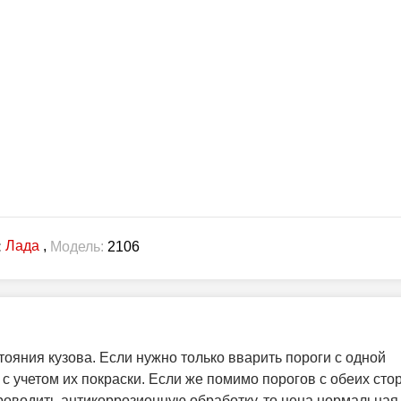
Лада
,
:
Модель:
2106
тояния кузова. Если нужно только вварить пороги с одной
с учетом их покраски. Если же помимо порогов с обеих сто
оводить антикоррозионную обработку, то цена нормальная