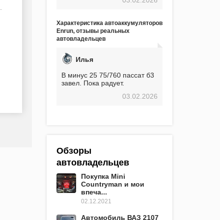
экстремальные морозы,
вроде -30, двигатель
предварительно
Характеристика автоаккумуляторов
прогревался, чтобы избежать
Enrun, отзывы реальных
проблем. И тем не менее, за
автовладельцев
весь период использования
не было ни единой поломки,
связанной с аккумулятором.
Илья
Прекрасный аккумулятор!
Недавно установил новый
В минус 25 75/760 пассат б3
АКОМ + EFB 75. Судя по
завел. Пока радует.
характеристикам, он даже
03.02.2026
превосходит предыдущую
модель.
Обзоры
автовладельцев
Покупка Mini
Countryman и мои
впеча...
02.12.2021
Автомобиль ВАЗ 2107