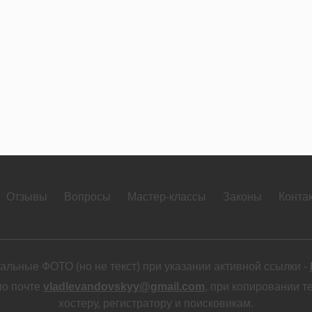
Отзывы
Вопросы
Мастер-классы
Законы
Конта
льные ФОТО (но не текст) при указании активной ссылки -
по почте
vladlevandovskyy@gmail.com
, при копировании т
хостеру, регистратору и поисковикам.