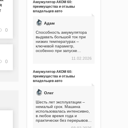
Аккумулятор АКОМ 60:
я
преимущества и отзывы
т
владельцев авто
Адам
0
Способность аккумулятора
выдавать большой ток при
низких температурах –
ключевой параметр,
особенно при запуске
двигателя в мороз. Мой опыт
11.02.2026
показывает, что данный
0
аккумулятор полностью
оправдывает свою
Аккумулятор АКОМ 60:
стоимость. Долго сомневался
преимущества и отзывы
перед приобретением, но в
владельцев авто
итоге ни разу не пожалел.
Считаю, что это отличное
вложение, избавляющее от
Олег
головной боли, связанной с
АКБ. Подтверждаю
Шесть лет эксплуатации –
немалый срок. Машина
использовалась интенсивно,
в любое время года и
практически без перерывов.
Разумеется, в
03.02.2026