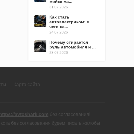
мойке ма...
31.07.2026
Как стать
автоэлектриком: с
чего на...
24.07.2026
Почему стирается
руль автомобиля и ...
23.07.2026
кты
Карта сайта
https://avtoshark.com
без согласования!
екста без согласования будем писать жалобы