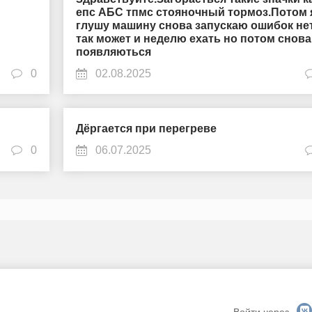
епс АБС тпмс стояночный тормоз.Потом 
глушу машину снова запускаю ошибок не
так может и неделю ехать но потом снова
появляються
0
02.08.2025
Дёргается при перегреве
0
06.07.2025