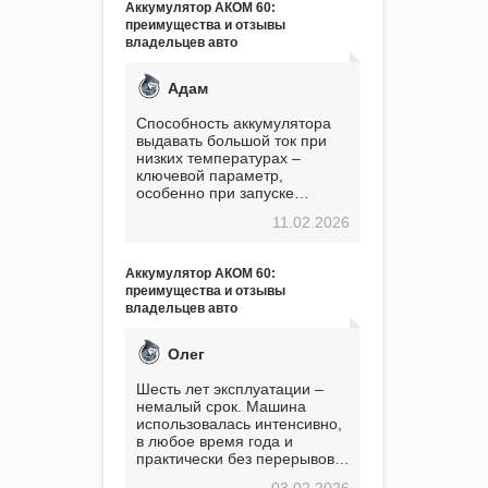
Аккумулятор АКОМ 60:
преимущества и отзывы
владельцев авто
Адам
Способность аккумулятора
выдавать большой ток при
низких температурах –
ключевой параметр,
особенно при запуске
двигателя в мороз. Мой опыт
11.02.2026
показывает, что данный
аккумулятор полностью
оправдывает свою
Аккумулятор АКОМ 60:
стоимость. Долго сомневался
преимущества и отзывы
перед приобретением, но в
владельцев авто
итоге ни разу не пожалел.
Считаю, что это отличное
вложение, избавляющее от
Олег
головной боли, связанной с
АКБ. Подтверждаю
Шесть лет эксплуатации –
немалый срок. Машина
использовалась интенсивно,
в любое время года и
практически без перерывов.
Разумеется, в
03.02.2026