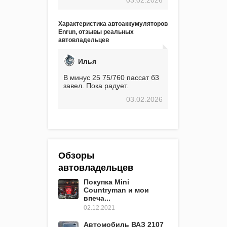
экстремальные морозы,
вроде -30, двигатель
предварительно
Характеристика автоаккумуляторов
прогревался, чтобы избежать
Enrun, отзывы реальных
проблем. И тем не менее, за
автовладельцев
весь период использования
не было ни единой поломки,
связанной с аккумулятором.
Илья
Прекрасный аккумулятор!
Недавно установил новый
В минус 25 75/760 пассат б3
АКОМ + EFB 75. Судя по
завел. Пока радует.
характеристикам, он даже
03.02.2026
превосходит предыдущую
модель.
Обзоры
автовладельцев
Покупка Mini
Countryman и мои
впеча...
02.12.2021
Автомобиль ВАЗ 2107