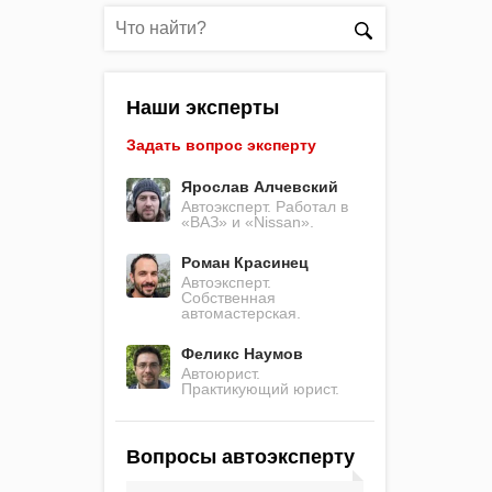
Наши эксперты
Задать вопрос эксперту
Ярослав Алчевский
Автоэксперт. Работал в
«ВАЗ» и «Nissan».
Роман Красинец
Автоэксперт.
Собственная
автомастерская.
Феликс Наумов
Автоюрист.
Практикующий юрист.
Вопросы автоэксперту