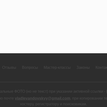
Отзывы
Вопросы
Мастер-классы
Законы
Конта
льные ФОТО (но не текст) при указании активной ссылки -
по почте
vladlevandovskyy@gmail.com
, при копировании т
хостеру, регистратору и поисковикам.