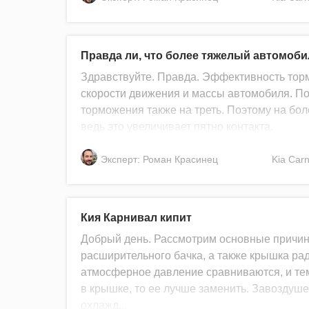
Правда ли, что более тяжелый автомоби
Здравствуйте. Правда. Эффективность торм
скорости движения и массы автомобиля. По
торможения также на треть. Поэтому на б
ведь это увеличивает пятно контакта.
Эксперт: Роман Красинец
Kia
Carn
Кия Карнивал кипит
Добрый день. Рассмотрим основные причин
расширительного бачка, а также крышка ра
атмосферное давление сравниваются, и те
в крышке, то ее лучше заменить. Завоздуше
охлажд...