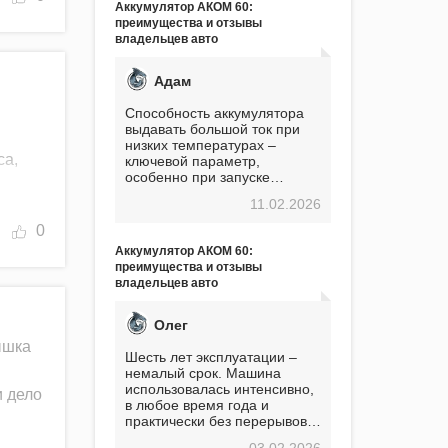
Аккумулятор АКОМ 60:
преимущества и отзывы
владельцев авто
Адам
Способность аккумулятора
выдавать большой ток при
низких температурах –
са,
ключевой параметр,
особенно при запуске
двигателя в мороз. Мой опыт
11.02.2026
показывает, что данный
аккумулятор полностью
0
оправдывает свою
Аккумулятор АКОМ 60:
стоимость. Долго сомневался
преимущества и отзывы
перед приобретением, но в
владельцев авто
итоге ни разу не пожалел.
Считаю, что это отличное
вложение, избавляющее от
Олег
головной боли, связанной с
ышка
АКБ. Подтверждаю
Шесть лет эксплуатации –
немалый срок. Машина
использовалась интенсивно,
и дело
в любое время года и
практически без перерывов.
Разумеется, в
03.02.2026