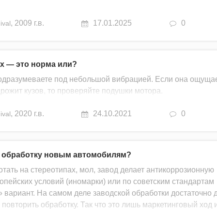
,
2009 г.в.
17.01.2025
0
ival
х — это норма или?
 подразумеваете под небольшой вибрацией. Если она ощуща
дрожит кузов, то проверяйте подушки мотора.
,
2020 г.в.
24.10.2021
0
ival
 обработку новым автомобилям?
тать на стереотипах, мол, завод делает антикоррозионную
опейских условий (иномарки) или по советским стандартам
 вариант. На самом деле заводской обработки достаточно 
о повторить обработку. Так что это лишь маркетинговый ход 