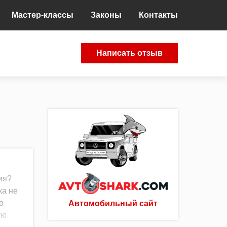
Мастер-классы
Законы
Контакты
Написать отзыв
ия?
ка не
о
Автомобильный сайт
ую