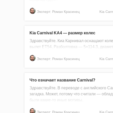
Эксперт: Роман Красинец
Kia
Carn
Kia Carnival KA4 — размер колес
Здравствуйте. Киа Карнивал оснащают коле
вылет ET54. Разболтовка — 5×114.3, диамет
Эксперт: Роман Красинец
Kia
Carn
Что означает название Carnival?
Здравствуйте. В переводе с английского Ca
загадка. Может, потому что считали — обл
были какие-то иные мотивы.
Эксперт: Роман Красинец
Kia
Carn