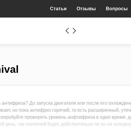
Статьи
Отзывы
Вопросы
ival
ь антифриза? До запуска двигателя или после его охлажден
вает, но пока антифриз горячий, то есть расширенный, утеч
. Попробуйте проверять уровень анфтифриза в одно время, д
й день, так понятней будет, действительно ли он на холодн