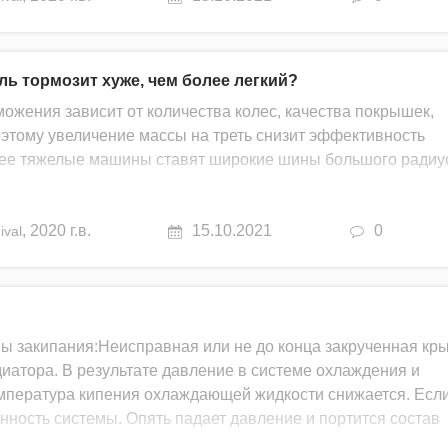
ль тормозит хуже, чем более легкий?
ожения зависит от количества колес, качества покрышек,
этому увеличение массы на треть снизит эффективность
олее тяжелые машины ставят широкие шины большого радиу
,
2020 г.в.
15.10.2021
0
ival
ы закипания:Неисправная или не до конца закрученная кр
диатора. В результате давление в системе охлаждения и
мпература кипения охлаждающей жидкости снижается. Есл
нность системы. Опять падает давление и портится состав