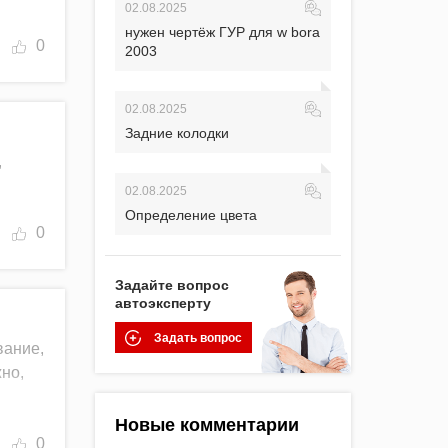
02.08.2025
нужен чертёж ГУР для w bora
0
2003
02.08.2025
Задние колодки
,
02.08.2025
Определение цвета
0
Задайте вопрос
автоэксперту
Задать вопрос
вание,
но,
Новые комментарии
0