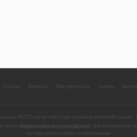
Отзывы
Вопросы
Мастер-классы
Законы
Конта
льные ФОТО (но не текст) при указании активной ссылки -
по почте
vladlevandovskyy@gmail.com
, при копировании т
хостеру, регистратору и поисковикам.