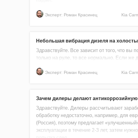
падает.
Эксперт: Роман Красинец
Kia
Carn
Небольшая вибрация дизеля на холосты
Здравствуйте. Все зависит от того, что вы
только на руле, то все нормально. Если же 
Эксперт: Роман Красинец
Kia
Carn
Зачем дилеры делают антикоррозийную
Здравствуйте. Дилеры рассчитывают зарабо
обработку недостаточно, например, для евр
(Россия), поэтому предлагает «улучшенный»
эксплуатации в течение 2-3 лет, затем нужн
попытка сдел...