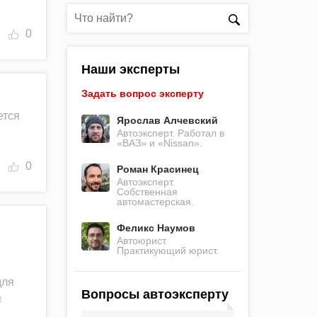
0
Наши эксперты
Задать вопрос эксперту
ется
Ярослав Алчевский
Автоэксперт. Работал в
«ВАЗ» и «Nissan».
0
Роман Красинец
Автоэксперт.
Собственная
автомастерская.
Феликс Наумов
Автоюрист.
Практикующий юрист.
для
Вопросы автоэксперту
и