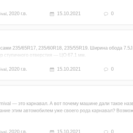
,
2020 г.в.
15.10.2021
0
ival
сами 235/65R17, 235/60R18, 235/55R19. Ширина обода 7.5J
р ступичного отверстия — ЦО 67.1 мм.
,
2020 г.в.
15.10.2021
0
ival
rnival — это карнавал. А вот почему машине дали такое наз
адание этим автомобилем уже своего рода карнавал? Возмож
,
2020 г.в.
15.10.2021
0
ival