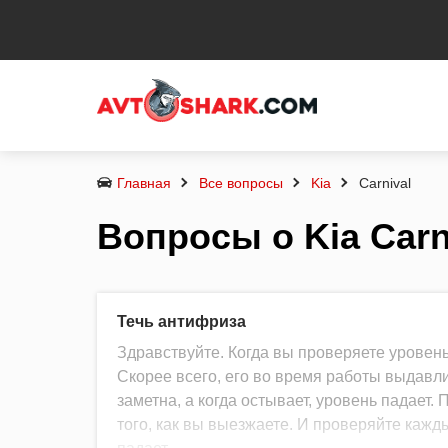
Главная
Все вопросы
Kia
Carnival
Вопросы о Kia Carn
Течь антифриза
Здравствуйте. Когда вы проверяете уровен
Скорее всего, его во время работы выдавли
заметна, а когда остывает, уровень падает
того, как вы выезжаете. И проверяйте кажды