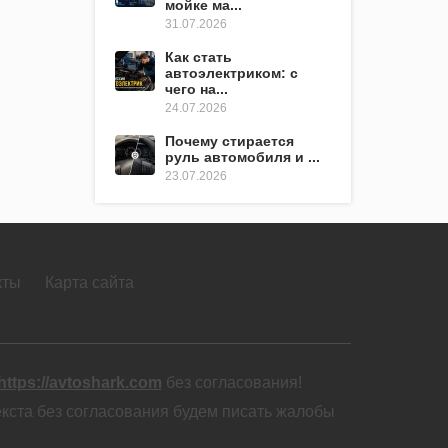
мойке ма...
31.07.2026
Как стать
автоэлектриком: с
чего на...
24.07.2026
Почему стирается
руль автомобиля и ...
23.07.2026
кты
Карта сайта
https://avtoshark.com
без согласования!
екста без согласования будем писать жалобы