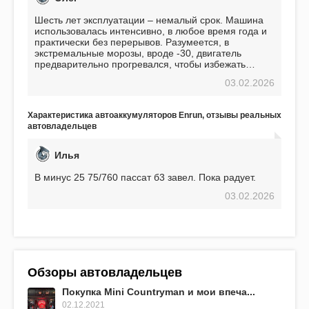
Шесть лет эксплуатации – немалый срок. Машина
использовалась интенсивно, в любое время года и
практически без перерывов. Разумеется, в
экстремальные морозы, вроде -30, двигатель
предварительно прогревался, чтобы избежать
проблем. И тем не менее, за весь период
03.02.2026
использования не было ни единой поломки,
связанной с аккумулятором. Прекрасный
аккумулятор! Недавно установил новый АКОМ +
Характеристика автоаккумуляторов Enrun, отзывы реальных
EFB 75. Судя по характеристикам, он даже
автовладельцев
превосходит предыдущую модель.
Илья
В минус 25 75/760 пассат б3 завел. Пока радует.
03.02.2026
Обзоры автовладельцев
Покупка Mini Countryman и мои впеча...
02.12.2021