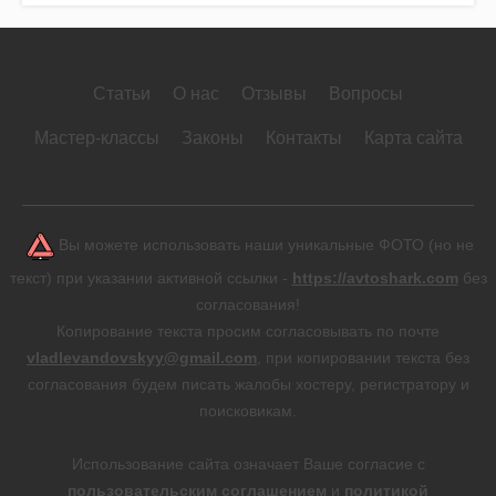
Статьи
О нас
Отзывы
Вопросы
Мастер-классы
Законы
Контакты
Карта сайта
Вы можете использовать наши уникальные ФОТО (но не
текст) при указании активной ссылки -
https://avtoshark.com
без
согласования!
Копирование текста просим согласовывать по почте
vladlevandovskyy@gmail.com
, при копировании текста без
согласования будем писать жалобы хостеру, регистратору и
поисковикам.
Использование сайта означает Ваше согласие с
пользовательским соглашением
и
политикой