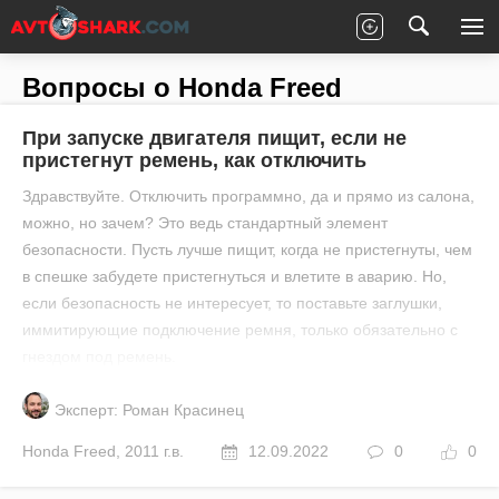
Главная
Все вопросы
Honda
Freed
Вопросы о Honda Freed
При запуске двигателя пищит, если не
пристегнут ремень, как отключить
Здравствуйте. Отключить программно, да и прямо из салона,
можно, но зачем? Это ведь стандартный элемент
безопасности. Пусть лучше пищит, когда не пристегнуты, чем
в спешке забудете пристегнуться и влетите в аварию. Но,
если безопасность не интересует, то поставьте заглушки,
иммитирующие подключение ремня, только обязательно с
гнездом под ремень.
Эксперт: Роман Красинец
Honda
Freed
,
2011 г.в.
12.09.2022
0
0