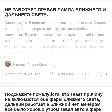
НЕ РАБОТАЕТ ПРАВАЯ ЛАМПА БЛИЖНЕГО И
ДАЛЬНЕГО СВЕТА.
Здравствуйте. В цепи питания лампы плохой контакт. Скорее
всего, где-то после реле, потому что левая работает
нормально. Если вы не знаете, как находить плохой контакт
и восстанавливать его, обратитесь к любому автоэлектрику.
Не пытайтесь выполнить работу самостоятельно, это может
закончиться более серьезным повреждением машины.
Эксперт: Роман Красинец
Honda
Freed
,
2010 г.в.
14.08.2022
0
0
Подскажите пожалуйста, кто знает причину,
не включаются обе фары ближнего света,
дальний работает а ближний нет. Вечером
все было хорошо утром завел авто а фары