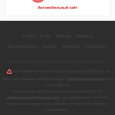
Автомобильный сайт
Статьи
О нас
Отзывы
Вопросы
Мастер-классы
Законы
Контакты
Карта сайта
Вы можете использовать наши уникальные ФОТО (но не
текст) при указании активной ссылки -
https://avtoshark.com
без
согласования!
Копирование текста просим согласовывать по почте
vladlevandovskyy@gmail.com
, при копировании текста без
согласования будем писать жалобы хостеру, регистратору и
поисковикам.