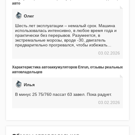
авто
Олег
Шесть лет эксплуатации – немалый срок. Машина
использовалась интенсивно, в любое время года и
практически без перерывов. Разумеется, в
экстремальные морозы, вроде -30, двигатель
предварительно прогревался, чтобы избежать
проблем. И тем не менее, за весь период
03.02.2026
использования не было ни единой поломки,
связанной с аккумулятором. Прекрасный
аккумулятор! Недавно установил новый АКОМ +
Характеристика автоаккумуляторов Enrun, отзывы реальных
EFB 75. Судя по характеристикам, он даже
автовладельцев
превосходит предыдущую модель.
Илья
В минус 25 75/760 пассат б3 завел. Пока радует.
03.02.2026